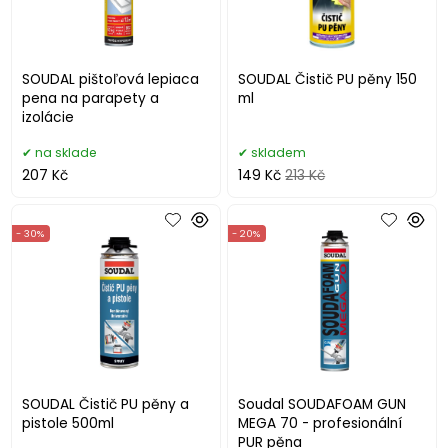
SOUDAL pištoľová lepiaca
SOUDAL Čistič PU pěny 150
pena na parapety a
ml
izolácie
na sklade
skladem
207 Kč
149 Kč
213 Kč
- 30%
- 20%
SOUDAL Čistič PU pěny a
Soudal SOUDAFOAM GUN
pistole 500ml
MEGA 70 - profesionální
PUR pěna