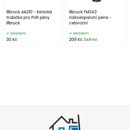
illbruck AA210 - kónická
illbruck FM343
trubička pro PUR pěny
nízkoexpanzní pěna -
illbruck
celoroční
skladem
skladem
30 Kč
209 Kč
348 Kč