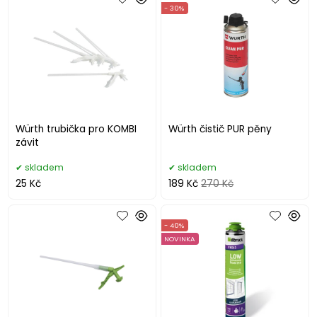
- 30%
Würth trubička pro KOMBI
Würth čistič PUR pěny
závit
skladem
skladem
25 Kč
189 Kč
270 Kč
- 40%
NOVINKA