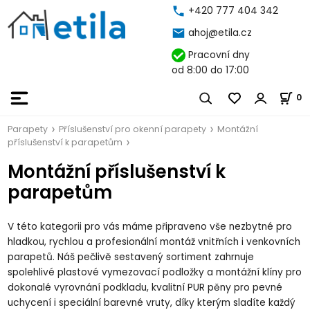
+420 777 404 342
ahoj@etila.cz
Pracovní dny
od 8:00 do 17:00
0
Parapety
Příslušenství pro okenní parapety
Montážní
příslušenství k parapetům
Montážní příslušenství k
parapetům
V této kategorii pro vás máme připraveno vše nezbytné pro
hladkou, rychlou a profesionální montáž vnitřních i venkovních
parapetů. Náš pečlivě sestavený sortiment zahrnuje
spolehlivé plastové vymezovací podložky a montážní klíny pro
dokonalé vyrovnání podkladu, kvalitní PUR pěny pro pevné
uchycení i speciální barevné vruty, díky kterým sladíte každý