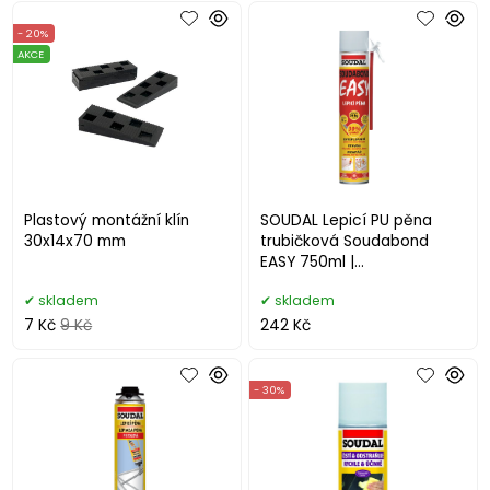
- 20%
AKCE
Plastový montážní klín
SOUDAL Lepicí PU pěna
30x14x70 mm
trubičková Soudabond
EASY 750ml |
Rychletuhnoucí
skladem
skladem
7 Kč
9 Kč
242 Kč
- 30%