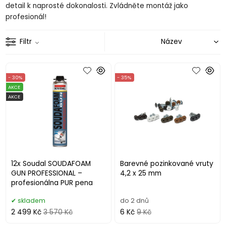
detail k naprosté dokonalosti. Zvládněte montáž jako
profesionál!
Filtr
- 30%
- 35%
AKCE
AKCE
12x Soudal SOUDAFOAM
Barevné pozinkované vruty
GUN PROFESSIONAL –
4,2 x 25 mm
profesionálna PUR pena
skladem
do 2 dnů
2 499 Kč
3 570 Kč
6 Kč
9 Kč