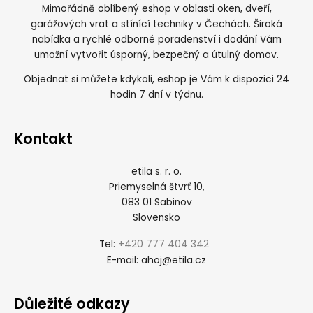
Mimořádně oblíbený eshop v oblasti oken, dveří,
garážových vrat a stínící techniky v Čechách. Široká
nabídka a rychlé odborné poradenství i dodání Vám
umožní vytvořit úsporný, bezpečný a útulný domov.
Objednat si můžete kdykoli, eshop je Vám k dispozici 24
hodin 7 dní v týdnu.
Kontakt
etila s. r. o.
Priemyselná štvrť 10,
083 01 Sabinov
Slovensko
+420 777 404 342
Tel:
ahoj@etila.cz
E-mail:
Důležité odkazy