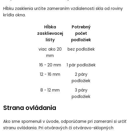
Hĺbku zasklenia určíte zameraním vzdialenosti skla od roviny
krídla okna.
Hĺbka
Potrebný
zasklievacej
počet
lišty
podložiek
viac ako 20
bez podložiek
mm
16 - 20 mm
1 pár podložiek
12 - 16 mm
2 páry
podložiek
8 - 12 mm
3 páry
podložiek
Strana ovládania
Ako sme spomenuli v úvode, odporúčame pri zameraní si určiť
stranu ovládania. Pri otváravých či otváravo-sklopných