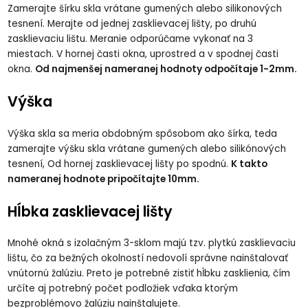
Zamerajte šírku skla vrátane gumených alebo silikonových
tesnení. Merajte od jednej zasklievacej lišty, po druhú
zasklievaciu lištu. Meranie odporúčame vykonať na 3
miestach. V hornej časti okna, uprostred a v spodnej časti
okna.
Od najmenšej nameranej hodnoty odpočítaje 1-2mm.
Výška
Výška skla sa meria obdobným spôsobom ako šírka, teda
zamerajte výšku skla vrátane gumených alebo silikónových
tesnení, Od hornej zasklievacej lišty po spodnú.
K takto
nameranej hodnote pripočítajte 10mm.
Hĺbka zasklievacej lišty
Mnohé okná s izolačným 3-sklom majú tzv. plytkú zasklievaciu
lištu, čo za bežných okolností nedovolí správne nainštalovať
vnútornú žalúziu. Preto je potrebné zistiť hĺbku zasklienia, čím
určíte aj potrebný počet podložiek vďaka ktorým
bezproblémovo žalúziu nainštalujete.