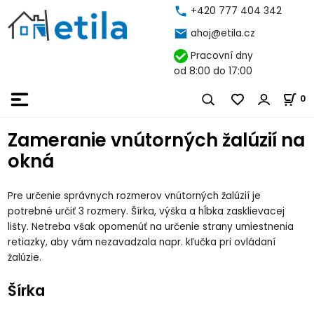
+420 777 404 342
ahoj@etila.cz
Pracovní dny
od 8:00 do 17:00
0
Zameranie vnútorných žalúzií na
okná
Pre určenie správnych rozmerov vnútorných žalúzií je
potrebné určiť 3 rozmery. Šírka, výška a hĺbka zasklievacej
lišty. Netreba však opomenúť na určenie strany umiestnenia
retiazky, aby vám nezavadzala napr. kľučka pri ovládaní
žalúzie.
Šírka