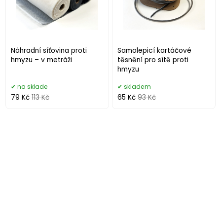
Náhradní síťovina proti
Samolepicí kartáčové
hmyzu – v metráži
těsnění pro sítě proti
hmyzu
na sklade
skladem
79 Kč
113 Kč
65 Kč
93 Kč