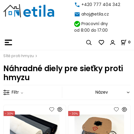
+420 777 404 342
ahoj@etila.cz
Pracovní dny
od 8:00 do 17:00
0
Sítě proti hmyzu
Náhradné diely pre sieťky proti
hmyzu
Filtr
- 30%
- 30%