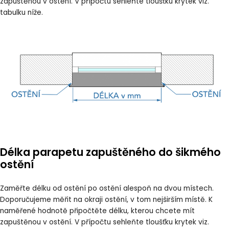
zapuštěnou v ostění. V přípočtu sehleňte tloušťku krytek viz.
tabulku níže
.
Délka parapetu zapuštěného do šikmého
ostění
Zaměřte délku od ostění po ostění alespoň na dvou místech.
Doporučujeme měřit na okraji ostění, v tom nejširším místě. K
naměřené hodnotě připočtěte délku, kterou chcete mít
zapuštěnou v ostění. V přípočtu sehleňte tloušťku krytek viz.