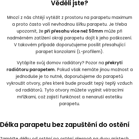
Věděli jste?
Mnozí z nás chtějí vytěžit z prostoru na parapetu maximum
a proto často volí nevhodnou šířku parapetu. Je třeba
upozornit, že
při přesahu více než 50mm
může při
nadměrném zatížení okraji parapetu dojít k jeho poškození.
V takovém případě doporučujeme posílit přesahující
parapet konzolami (L-profilem).
Vytápíte svůj domov radiátory? Pozor na
překrytí
radiátoru parapetem.
Pokud však nemáte jinou možnost a
jednoduše je to nutné, doporučujeme do parapetů
vykroužit otvory, přes které bude proudit tepý teplý vzduch
od radiátorů. Tyto otvory můžete vyplnit větracími
mřížkami, což zajistí funkčnost a nenaruší estetiku
parapetu.
Délka parapetu bez zapuštění do ostění
Zaměřte délku od ostění po ostění alespoň na dvou místech.