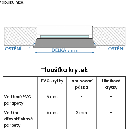
tabulku níže
.
Tloušťka krytek
PVC krytky
Laminovací
Hliníkové
páska
krytky
Vnitřené PVC
5 mm
-
-
parapety
Vnitřní
5 mm
2 mm
-
dřevotřískové
parpety