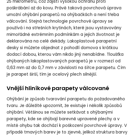
25 mikrometrů, což zajistí vysokou ochranu proti
poškrábání až do kovu. Právě taková povrchová úprava
umožní ohýbání parapetů na ohýbačkách a není třeba
válcování. Stejná technologie povrchové úpravy se
používá i na střešních krytinách, které jsou vystavovány
mimořádně extrémním podmínkám a jejich životnost je
deklarována na celé dekády. Lakoplastové parapetní
desky si můžete objednat z pohodlí domova s ​​krátkou
dodací dobou, kterou vám nikdo jiný nenabídne. Tloušťka
ohýbaných lakoplastovaných parapetů je v rozmezí od
0,63 mm až do 0,7 mm v závislosti na šířce parapetu. Čím
je parapet širší, tím je ocelový plech silnější.
Vnější hliníkové parapety válcované
Ohýbání je způsob tvarování parapetu do požadovaného
tvaru. Je důležité upozornit, že existuje i několik způsobů
ohýbání. Většinou se můžete setkávat s ohýbanými
parapety, kde se ohýbají barevně upravené plechy a v
místě ohybu tak dochází k poškození povrchové úpravy. V
případě tmavých barev je to zjevné, jelikož struktura barvy