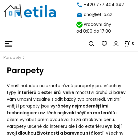
+420 777 404 342
ahoj@etila.cz
Pracovní dny
od 8:00 do 17:00
0
Parapety
Parapety
V naší nabídce naleznete různé parapety pro všechny
typy
interiérů
a
exteriérů
. Velké množství druhů či barev
vám umožní vizuálně sladit každý typ prostředí. Vnitřní i
vnější parapety jsou
vyráběny nejmodernějšími
technologiemi az těch nejkvalitnějších materiálů
s
cílem vyrábět prémiovou kvalitu za atraktivní cenu.
Parapety určené do interiéru ale i do exteriéru
vynikají
svojí dlouhou životností a barevnou stálostí
. Všechny