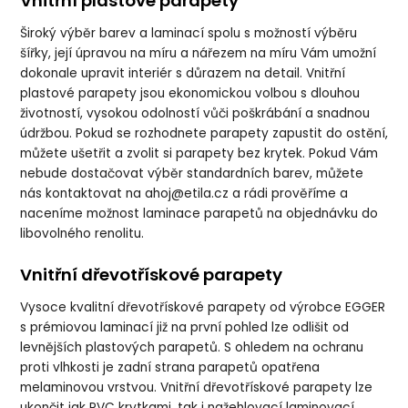
Vnitřní plastové parapety
Široký výběr barev a laminací spolu s možností výběru
šířky, její úpravou na míru a nářezem na míru Vám umožní
dokonale upravit interiér s důrazem na detail. Vnitřní
plastové parapety jsou ekonomickou volbou s dlouhou
životností, vysokou odolností vůči poškrábání a snadnou
údržbou. Pokud se rozhodnete parapety zapustit do ostění,
můžete ušetřit a zvolit si parapety bez krytek. Pokud Vám
nebude dostačovat výběr standardních barev, můžete
nás kontaktovat na
ahoj@etila.cz
a rádi prověříme a
naceníme možnost laminace parapetů na objednávku do
libovolného renolitu.
Vnitřní dřevotřískové parapety
Vysoce kvalitní dřevotřískové parapety od výrobce EGGER
s prémiovou laminací již na první pohled lze odlišit od
levnějších plastových parapetů. S ohledem na ochranu
proti vlhkosti je zadní strana parapetů opatřena
melaminovou vrstvou. Vnitřní dřevotřískové parapety lze
ukončit jak PVC krytkami, tak i nažehlovací laminovací