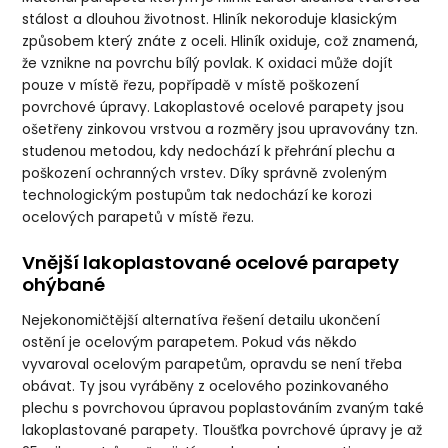
stálost a dlouhou životnost. Hliník nekoroduje klasickým
způsobem který znáte z oceli. Hliník oxiduje, což znamená,
že vznikne na povrchu bílý povlak. K oxidaci může dojít
pouze v místě řezu, popřípadě v místě poškození
povrchové úpravy. Lakoplastové ocelové parapety jsou
ošetřeny zinkovou vrstvou a rozměry jsou upravovány tzn.
studenou metodou, kdy nedochází k přehrání plechu a
poškození ochranných vrstev. Díky správně zvoleným
technologickým postupům tak nedochází ke korozi
ocelových parapetů v místě řezu.
Vnější lakoplastované ocelové parapety
ohýbané
Nejekonomičtější alternatíva řešení detailu ukončení
ostění je ocelovým parapetem. Pokud vás někdo
vyvaroval ocelovým parapetům, opravdu se není třeba
obávat. Ty jsou vyráběny z ocelového pozinkovaného
plechu s povrchovou úpravou poplastováním zvaným také
lakoplastované parapety. Tloušťka povrchové úpravy je až