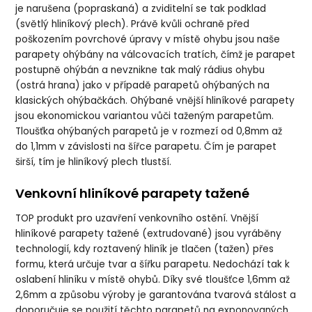
je narušena (popraskaná) a zviditelní se tak podklad
(světlý hliníkový plech). Právě kvůli ochraně před
poškozením povrchové úpravy v místě ohybu jsou naše
parapety ohýbány na válcovacích tratích, čímž je parapet
postupně ohýbán a nevznikne tak malý rádius ohybu
(ostrá hrana) jako v případě parapetů ohýbaných na
klasických ohýbačkách. Ohýbané vnější hliníkové parapety
jsou ekonomickou variantou vůči taženým parapetům.
Tloušťka ohýbaných parapetů je v rozmezí od 0,8mm až
do 1,1mm v závislosti na šířce parapetu. Čím je parapet
širší, tím je hliníkový plech tlustší.
Venkovní hliníkové parapety tažené
TOP produkt pro uzavření venkovního ostění. Vnější
hliníkové parapety tažené (extrudované) jsou vyráběny
technologií, kdy roztavený hliník je tlačen (tažen) přes
formu, která určuje tvar a šířku parapetu. Nedochází tak k
oslabení hliníku v místě ohybů. Díky své tloušťce 1,6mm až
2,6mm a způsobu výroby je garantována tvarová stálost a
doporučuje se použití těchto parapetů na exponovaných