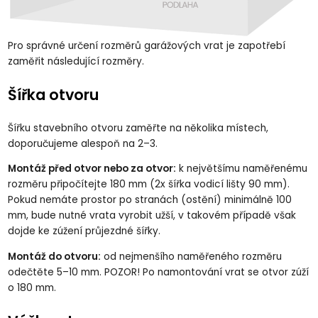
Pro správné určení rozměrů garážových vrat je zapotřebí
zaměřit následující rozměry.
Šířka otvoru
Šířku stavebního otvoru zaměřte na několika místech,
doporučujeme alespoň na 2–3.
Montáž před otvor nebo za otvor:
k největšímu naměřenému
rozměru připočítejte 180 mm (2x šířka vodicí lišty 90 mm).
Pokud nemáte prostor po stranách (ostění) minimálně 100
mm, bude nutné vrata vyrobit užší, v takovém případě však
dojde ke zúžení průjezdné šířky.
Montáž do otvoru:
od nejmenšího naměřeného rozměru
odečtěte 5–10 mm. POZOR! Po namontování vrat se otvor zúží
o 180 mm.