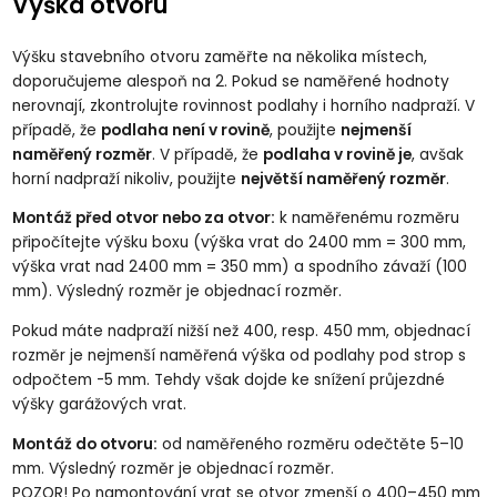
Výška otvoru
Výšku stavebního otvoru zaměřte na několika místech,
doporučujeme alespoň na 2. Pokud se naměřené hodnoty
nerovnají, zkontrolujte rovinnost podlahy i horního nadpraží. V
případě, že
podlaha není v rovině
, použijte
nejmenší
naměřený rozměr
. V případě, že
podlaha v rovině je
, avšak
horní nadpraží nikoliv, použijte
největší naměřený rozměr
.
Montáž před otvor nebo za otvor:
k naměřenému rozměru
připočítejte výšku boxu (výška vrat do 2400 mm = 300 mm,
výška vrat nad 2400 mm = 350 mm) a spodního závaží (100
mm). Výsledný rozměr je objednací rozměr.
Pokud máte nadpraží nižší než 400, resp. 450 mm, objednací
rozměr je nejmenší naměřená výška od podlahy pod strop s
odpočtem -5 mm. Tehdy však dojde ke snížení průjezdné
výšky garážových vrat.
Montáž do otvoru:
od naměřeného rozměru odečtěte 5–10
mm. Výsledný rozměr je objednací rozměr.
POZOR! Po namontování vrat se otvor zmenší o 400–450 mm