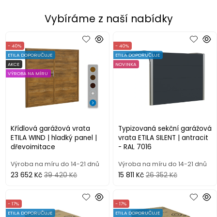
Vybíráme z naší nabídky
- 40%
- 40%
ETILA DOPORUČUJE
ETILA DOPORUČUJE
AKCE
NOVINKA
VÝROBA NA MÍRU
Křídlová garážová vrata
Typizovaná sekční garážová
ETILA WIND | hladký panel |
vrata ETILA SILENT | antracit
dřevoimitace
- RAL 7016
Výroba na míru do 14-21 dnů
Výroba na míru do 14-21 dnů
23 652 Kč
39 420 Kč
15 811 Kč
26 352 Kč
- 17%
- 17%
ETILA DOPORUČUJE
ETILA DOPORUČUJE