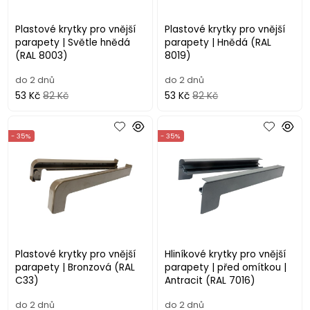
Plastové krytky pro vnější
Plastové krytky pro vnější
parapety | Světle hnědá
parapety | Hnědá (RAL
(RAL 8003)
8019)
do 2 dnů
do 2 dnů
53 Kč
82 Kč
53 Kč
82 Kč
- 35%
- 35%
Plastové krytky pro vnější
Hliníkové krytky pro vnější
parapety | Bronzová (RAL
parapety | před omítkou |
C33)
Antracit (RAL 7016)
do 2 dnů
do 2 dnů