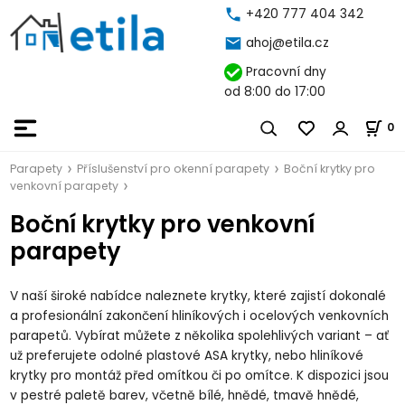
+420 777 404 342
ahoj@etila.cz
Pracovní dny
od 8:00 do 17:00
0
Parapety
Příslušenství pro okenní parapety
Boční krytky pro
venkovní parapety
Boční krytky pro venkovní
parapety
V naší široké nabídce naleznete krytky, které zajistí dokonalé
a profesionální zakončení hliníkových i ocelových venkovních
parapetů. Vybírat můžete z několika spolehlivých variant – ať
už preferujete odolné plastové ASA krytky, nebo hliníkové
krytky pro montáž před omítkou či po omítce. K dispozici jsou
v pestré paletě barev, včetně bílé, hnědé, tmavě hnědé,