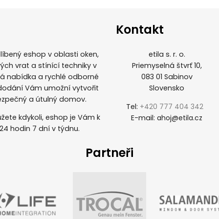
Kontakt
íbený eshop v oblasti oken,
etila s. r. o.
ých vrat a stínící techniky v
Priemyselná štvrť 10,
ká nabídka a rychlé odborné
083 01 Sabinov
 dodání Vám umožní vytvořit
Slovensko
ezpečný a útulný domov.
Tel:
+420 777 404 342
žete kdykoli, eshop je Vám k
E-mail:
ahoj@etila.cz
 24 hodin 7 dní v týdnu.
Partneři