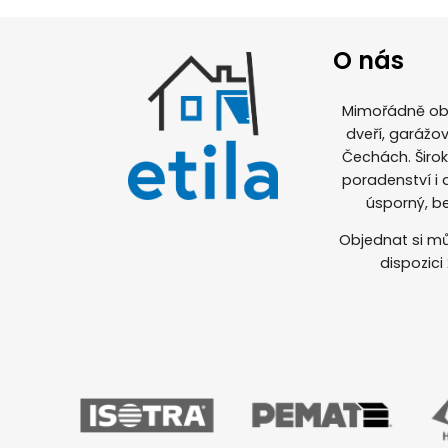
O nás
Mimořádně obl
dveří, garážov
Čechách. Širo
poradenství i
úsporný, b
Objednat si mů
dispozici