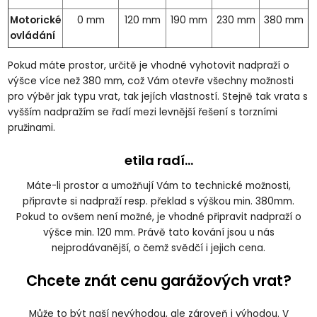
Motorické
0 mm
120 mm
190 mm
230 mm
380 mm
ovládání
Pokud máte prostor, určitě je vhodné vyhotovit nadpraží o
výšce více než 380 mm, což Vám otevře všechny možnosti
pro výběr jak typu vrat, tak jejích vlastností. Stejně tak vrata s
vyšším nadpražím se řadí mezi levnější řešení s torzními
pružinami.
etila radí...
Máte-li prostor a umožňují Vám to technické možnosti,
připravte si nadpraží resp. překlad s výškou min. 380mm.
Pokud to ovšem není možné, je vhodné připravit nadpraží o
výšce min. 120 mm. Právě tato kování jsou u nás
nejprodávanější, o čemž svědčí i jejich cena.
Chcete znát cenu garážových vrat?
Může to být naší nevýhodou, ale zároveň i výhodou. V