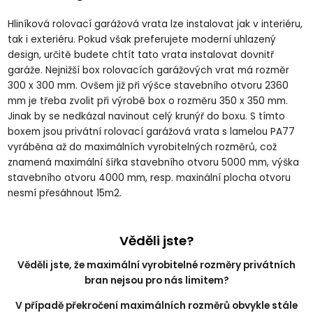
Hliníková rolovací garážová vrata lze instalovat jak v interiéru,
tak i exteriéru. Pokud však preferujete moderní uhlazený
design, určitě budete chtít tato vrata instalovat dovnitř
garáže. Nejnižší box rolovacích garážových vrat má rozměr
300 x 300 mm. Ovšem již při výšce stavebního otvoru 2360
mm je třeba zvolit při výrobě box o rozměru 350 x 350 mm.
Jinak by se nedkázal navinout celý krunýř do boxu. S tímto
boxem jsou privátní rolovací garážová vrata s lamelou PA77
vyráběna až do maximálních vyrobitelných rozměrů, což
znamená maximální šířka stavebního otvoru 5000 mm, výška
stavebního otvoru 4000 mm, resp. maxinální plocha otvoru
nesmí přesáhnout 15m2.
Věděli jste?
Věděli jste, že maximální vyrobitelné rozměry privátních
bran nejsou pro nás limitem?
V případě překročení maximálních rozměrů obvykle stále