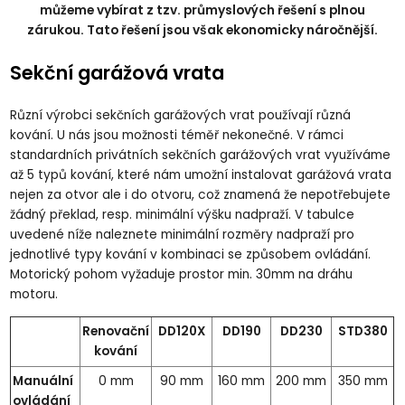
můžeme vybírat z tzv. průmyslových řešení s plnou
zárukou. Tato řešení jsou však ekonomicky náročnější.
Sekční garážová vrata
Různí výrobci sekčních garážových vrat používají různá
kování. U nás jsou možnosti téměř nekonečné. V rámci
standardních privátních sekčních garážových vrat využíváme
až 5 typů kování, které nám umožní instalovat garážová vrata
nejen za otvor ale i do otvoru, což znamená že nepotřebujete
žádný překlad, resp. minimální výšku nadpraží. V tabulce
uvedené níže naleznete minimální rozměry nadpraží pro
jednotlivé typy kování v kombinaci se způsobem ovládání.
Motorický pohom vyžaduje prostor min. 30mm na dráhu
motoru.
Renovační
DD120X
DD190
DD230
STD380
kování
Manuální
0 mm
90 mm
160 mm
200 mm
350 mm
ovládání