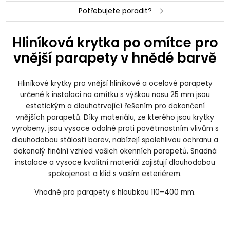
Potřebujete poradit?
Hliníková krytka po omítce pro
vnější parapety v hnědé barvě
Hliníkové krytky pro vnější hliníkové a ocelové parapety
určené k instalaci na omítku s výškou nosu 25 mm jsou
estetickým a dlouhotrvající řešením pro dokončení
vnějších parapetů. Díky materiálu, ze kterého jsou krytky
vyrobeny, jsou vysoce odolné proti povětrnostním vlivům s
dlouhodobou stálostí barev, nabízejí spolehlivou ochranu a
dokonalý finální vzhled vašich okenních parapetů. Snadná
instalace a vysoce kvalitní materiál zajišťují dlouhodobou
spokojenost a klid s vaším exteriérem.
Vhodné pro parapety s hloubkou 110–400 mm.