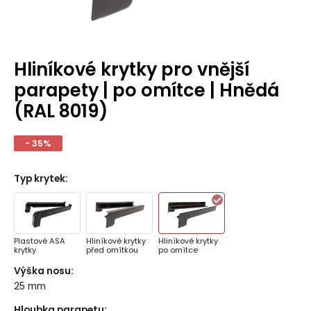
Hliníkové krytky pro vnější
parapety | po omítce | Hnědá
(RAL 8019)
- 35%
Typ krytek
:
Plastové ASA
Hliníkové krytky
Hliníkové krytky
krytky
před omítkou
po omítce
Výška nosu
:
25 mm
Hloubka parapetu
: