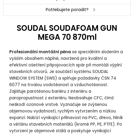
Potřebujete poradit?
SOUDAL SOUDAFOAM GUN
MEGA 70 870ml
Profesionální montážní pěna
se speciálním složením a
vyšším obsahem náplně, navržená pro kvalitní a
efektivní ošetření připojovacích spár při montáži výplní
stavebních otvorů. Je součástí systému SOUDAL
WINDOW SYSTEM (SWS) a splňuje požadavky ČSN 74
6077 na trvalou vodotěsnost a vzduchotěsnost.
Zajišťuje parotěsnou bariéru z interiéru a
paropropustnost z exteriéru. Neobsahuje CFC, čímž
neškodí ozonové vrstvě. Vyznačuje se zvýšenou
objemovou vydatností, rychlým vytvrzením a nízkou
expanzí. Nabízí vynikající přilnavost na PVC, dřevo, hliník
a většinu stavebních materiálů (kromě PP, PE, PTFE). Po
vytvrzení je objemově stálá a poskytuje vynikající