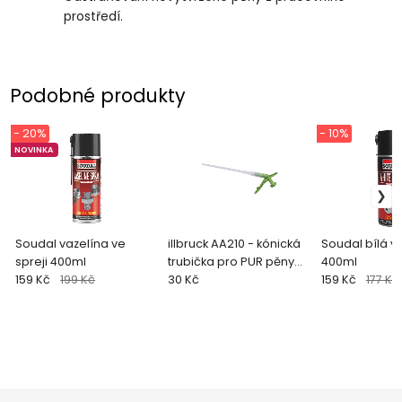
prostředí.
Podobné produkty
- 20%
- 10%
NOVINKA
Soudal vazelína ve
illbruck AA210 - kónická
Soudal bílá v
spreji 400ml
trubička pro PUR pěny
400ml
159 Kč
199 Kč
illbruck
30 Kč
159 Kč
177 Kč