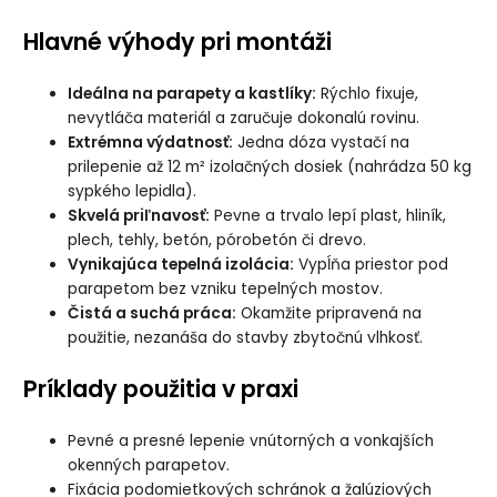
Hlavné výhody pri montáži
Ideálna na parapety a kastlíky:
Rýchlo fixuje,
nevytláča materiál a zaručuje dokonalú rovinu.
Extrémna výdatnosť:
Jedna dóza vystačí na
prilepenie až 12 m² izolačných dosiek (nahrádza 50 kg
sypkého lepidla).
Skvelá priľnavosť:
Pevne a trvalo lepí plast, hliník,
plech, tehly, betón, pórobetón či drevo.
Vynikajúca tepelná izolácia:
Vypĺňa priestor pod
parapetom bez vzniku tepelných mostov.
Čistá a suchá práca:
Okamžite pripravená na
použitie, nezanáša do stavby zbytočnú vlhkosť.
Príklady použitia v praxi
Pevné a presné lepenie vnútorných a vonkajších
okenných parapetov.
Fixácia podomietkových schránok a žalúziových