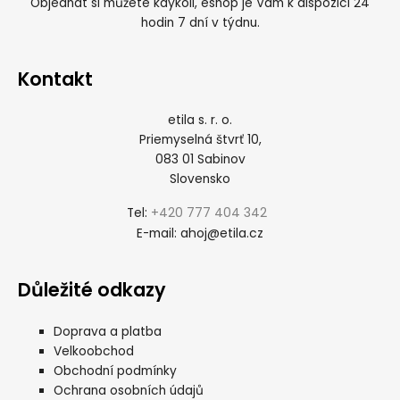
Objednat si můžete kdykoli, eshop je Vám k dispozici 24
hodin 7 dní v týdnu.
Kontakt
etila s. r. o.
Priemyselná štvrť 10,
083 01 Sabinov
Slovensko
+420 777 404 342
Tel:
ahoj@etila.cz
E-mail:
Důležité odkazy
Doprava a platba
Velkoobchod
Obchodní podmínky
Ochrana osobních údajů