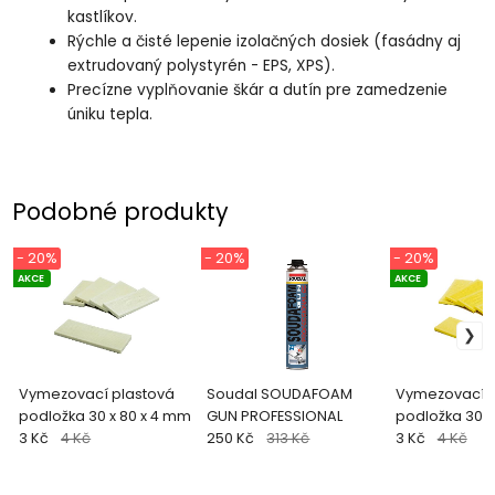
kastlíkov.
Rýchle a čisté lepenie izolačných dosiek (fasádny aj
extrudovaný polystyrén - EPS, XPS).
Precízne vyplňovanie škár a dutín pre zamedzenie
úniku tepla.
Podobné produkty
- 20%
- 20%
- 20%
AKCE
AKCE
Vymezovací plastová
Soudal SOUDAFOAM
Vymezovací p
podložka 30 x 80 x 4 mm
GUN PROFESSIONAL
podložka 30 x
3 Kč
4 Kč
250 Kč
313 Kč
3 Kč
4 Kč