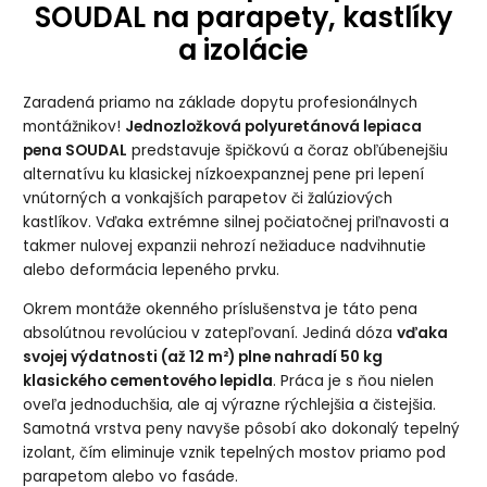
SOUDAL na parapety, kastlíky
a izolácie
Zaradená priamo na základe dopytu profesionálnych
montážnikov!
Jednozložková polyuretánová lepiaca
pena SOUDAL
predstavuje špičkovú a čoraz obľúbenejšiu
alternatívu ku klasickej nízkoexpanznej pene pri lepení
vnútorných a vonkajších parapetov či žalúziových
kastlíkov. Vďaka extrémne silnej počiatočnej priľnavosti a
takmer nulovej expanzii nehrozí nežiaduce nadvihnutie
alebo deformácia lepeného prvku.
Okrem montáže okenného príslušenstva je táto pena
absolútnou revolúciou v zatepľovaní. Jediná dóza
vďaka
svojej výdatnosti (až 12 m²) plne nahradí 50 kg
klasického cementového lepidla
. Práca je s ňou nielen
oveľa jednoduchšia, ale aj výrazne rýchlejšia a čistejšia.
Samotná vrstva peny navyše pôsobí ako dokonalý tepelný
izolant, čím eliminuje vznik tepelných mostov priamo pod
parapetom alebo vo fasáde.