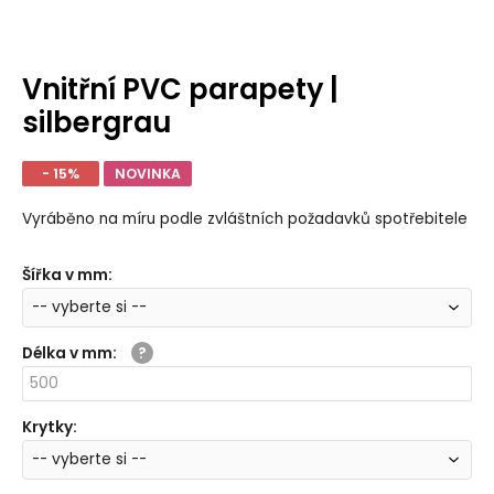
Vnitřní PVC parapety |
silbergrau
- 15%
NOVINKA
Vyráběno na míru podle zvláštních požadavků spotřebitele
Šířka v mm
:
Délka v mm
:
Krytky
: