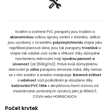
Kvalitní a ověřené PVC parapety jsou tradiční a
ekonomickou
volbou úpravy ostění v interiéru. Jelikož
jsou vyrobeny z tvrzeného
polyvinylchloridu
stejně jako
například plastová okna, jsou tak parapety
trvanlivé
a
stejně tak odolné vůči vodě a vlhkosti. Díky důmyslně
navrženému žebrování mají
vysokou pevnost a
únosnost
(až 250Kg/m2). Právě kvůli důmyslnému
žebrování je
váha
parapetu ohromně nízká, díky čemuž
se s ním snadno a snadno manipuluje.
Barevná stálost
a
odolnost
vůči poškrábání je dosaženo díky
kašírování PVC fólie
s akrylátovou horní vrstvou od
mezinárodně uznávaných výrobců jako je RENOLIT,
COVA nebo HORNSCHUCH.
Počet krytek