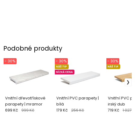
Podobné produkty
- 30%
- 30%
- 30%
NÁŠ TIP
NÁŠ TIP
NÍZKÁ CENA
Vnitřní dřevotřískové
Vnitřní PVC parapety |
Vnitřní PVC pa
parapety | mramor
bílá
irský dub
699 Kč
999 Kč
179 Kč
256 Kč
719 Kč
1 027 