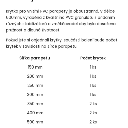
Krytka pro vnitřní PVC parapety je oboustranná, v délce
600mm, vyráběná z kvalitního PVC granulátu s přidáním
různých stabilizátorů a změkčovadel aby byla dosažena
pružnost a dlouhá životnost.
Pokud jste si objednali krytky, součástí balení bude počet
krytek v závislosti na šířce parapetu.
Šířka parapetu
Počet krytek
150 mm
1 ks
200 mm
1 ks
250 mm
1 ks
300 mm
1 ks
350 mm
2 ks
400 mm
2 ks
500 mm
2 ks