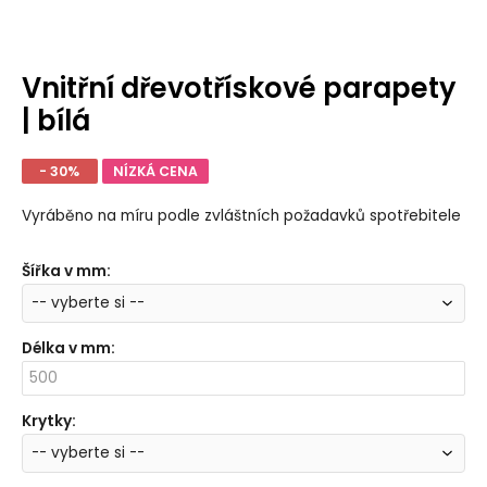
Vnitřní dřevotřískové parapety
| bílá
- 30%
NÍZKÁ CENA
Vyráběno na míru podle zvláštních požadavků spotřebitele
Šířka v mm
:
Délka v mm
:
Krytky
: