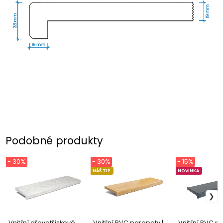
Podobné produkty
- 30%
- 30%
- 15%
NÁŠ TIP
NOVINKA
Vnitřní dřevotřískové
Vnitřní PVC parapety |
Vnitřní PVC pa