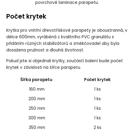
povrchové laminace parapetu.
Počet krytek
Krytka pro vnitřní dřevotřískové parapety je oboustranná, v
délce 600mm, vyráběná z kvalitního PVC granulátu s
přidáním různých stabilizátorů a změkčovadel aby byla
dosažena pružnost a dlouhá životnost.
Pokud jste si objednali krytky, součástí balení bude počet
krytek v závislosti na šířce parapetu.
Šířka parapetu
Počet krytek
160 mm
1 ks
200 mm
1 ks
250 mm
1 ks
300 mm
1 ks
350 mm
2 ks