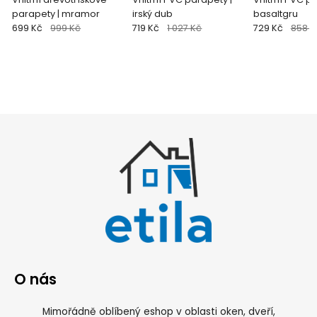
parapety | mramor
irský dub
basaltgru
699 Kč
999 Kč
719 Kč
1 027 Kč
729 Kč
858 K
O nás
Mimořádně oblíbený eshop v oblasti oken, dveří,