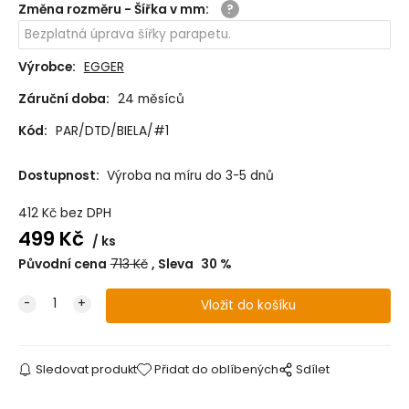
Změna rozměru - Šířka v mm
:
Výrobce:
EGGER
Záruční doba:
24 měsíců
Kód:
PAR/DTD/BIELA/#1
Dostupnost:
Výroba na míru do 3-5 dnů
412
Kč
bez DPH
499
Kč
ks
Původní cena
713
Kč
Sleva
30
%
Sledovat produkt
Přidat do oblíbených
Sdílet