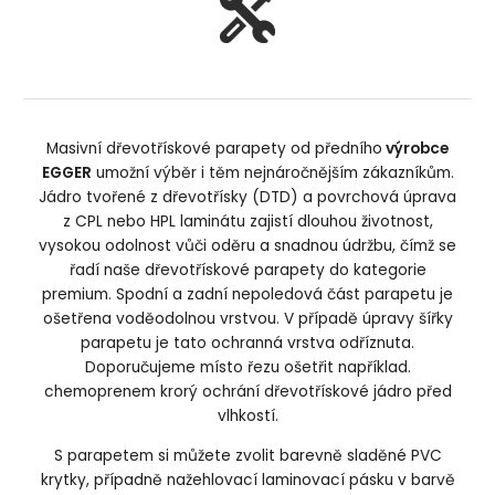
Masivní dřevotřískové parapety od předního
výrobce
EGGER
umožní výběr i těm nejnáročnějším zákazníkům.
Jádro tvořené z dřevotřísky (DTD) a povrchová úprava
z CPL nebo HPL laminátu zajistí dlouhou životnost,
vysokou odolnost vůči oděru a snadnou údržbu, čímž se
řadí naše dřevotřískové parapety do kategorie
premium. Spodní a zadní nepoledová část parapetu je
ošetřena voděodolnou vrstvou. V případě úpravy šířky
parapetu je tato ochranná vrstva odříznuta.
Doporučujeme místo řezu ošetřit například.
chemoprenem krorý ochrání dřevotřískové jádro před
vlhkostí.
S parapetem si můžete zvolit barevně sladěné PVC
krytky, případně nažehlovací laminovací pásku v barvě