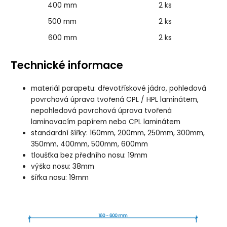
400 mm
2 ks
500 mm
2 ks
600 mm
2 ks
Technické informace
materiál parapetu: dřevotřískové jádro, pohledová
povrchová úprava tvořená CPL / HPL laminátem,
nepohledová povrchová úprava tvořená
laminovacím papírem nebo CPL laminátem
standardní šířky: 160mm, 200mm, 250mm, 300mm,
350mm, 400mm, 500mm, 600mm
tloušťka bez předního nosu: 19mm
výška nosu: 38mm
šířka nosu: 19mm