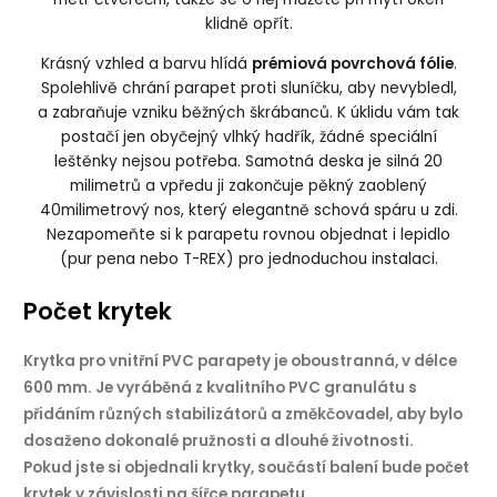
klidně opřít.
Krásný vzhled a barvu hlídá
prémiová povrchová fólie
.
Spolehlivě chrání parapet proti sluníčku, aby nevybledl,
a zabraňuje vzniku běžných škrábanců. K úklidu vám tak
postačí jen obyčejný vlhký hadřík, žádné speciální
leštěnky nejsou potřeba. Samotná deska je silná 20
milimetrů a vpředu ji zakončuje pěkný zaoblený
40milimetrový nos, který elegantně schová spáru u zdi.
Nezapomeňte si k parapetu rovnou objednat i lepidlo
(
pur pena
nebo
T-REX
) pro jednoduchou instalaci.
Počet krytek
Krytka pro vnitřní PVC parapety je
oboustranná, v délce
. Je vyráběná z kvalitního PVC granulátu s
600 mm
přidáním různých stabilizátorů a změkčovadel, aby bylo
dosaženo dokonalé pružnosti a dlouhé životnosti.
Pokud jste si objednali krytky, součástí balení bude počet
krytek v závislosti na šířce parapetu.