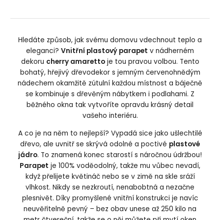
Hledáte způsob, jak svému domovu vdechnout teplo a
eleganci?
Vnitřní plastový parapet
v nádherném
dekoru
cherry amaretto
je tou pravou volbou. Tento
bohatý, hřejivý dřevodekor s jemným červenohnědým
nádechem okamžitě zútulní každou místnost a báječně
se kombinuje s dřevěným nábytkem i podlahami. Z
běžného okna tak vytvoříte opravdu krásný detail
vašeho interiéru.
A co je na něm to nejlepší? Vypadá sice jako ušlechtilé
dřevo, ale uvnitř se skrývá odolné a poctivé
plastové
jádro
. To znamená konec starostí s náročnou údržbou!
Parapet
je 100% voděodolný, takže mu vůbec nevadí,
když přelijete květináč nebo se v zimě na skle sráží
vlhkost. Nikdy se nezkroutí, nenabobtná a nezačne
plesnivět. Díky promyšlené vnitřní konstrukci je navíc
neuvěřitelně pevný – bez obav unese až 250 kilo na
metr čtvereční, takže se o něj můžete při mytí oken