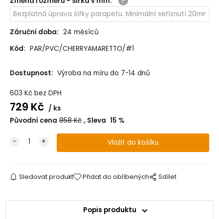
Změna rozměru - Šířka v mm
:
Záruční doba:
24 měsíců
Kód:
PAR/PVC/CHERRYAMARETTO/#1
Dostupnost:
Výroba na míru do 7-14 dnů
603
Kč
bez DPH
729
Kč
ks
Původní cena
858
Kč
Sleva
15
%
Sledovat produkt
Přidat do oblíbených
Sdílet
Popis produktu