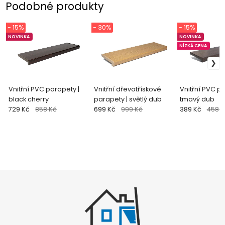
Podobné produkty
- 15%
- 30%
- 15%
NOVINKA
NOVINKA
NÍZKÁ CENA
Vnitřní PVC parapety |
Vnitřní dřevotřískové
Vnitřní PVC pa
black cherry
parapety | světlý dub
tmavý dub
729 Kč
858 Kč
699 Kč
999 Kč
389 Kč
458 K