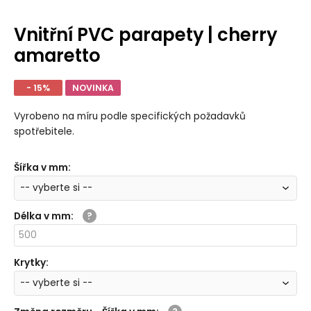
Vnitřní PVC parapety | cherry
amaretto
- 15%
NOVINKA
Vyrobeno na míru podle specifických požadavků
spotřebitele.
Šířka v mm
:
Délka v mm
:
Krytky
: