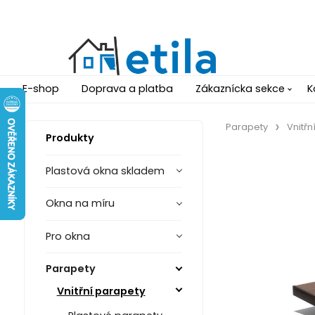
E-shop
Doprava a platba
Zákaznícka sekce
K
Parapety
Vnitřn
Produkty
Plastová okna skladem
Okna na míru
Pro okna
Parapety
Vnitřní parapety