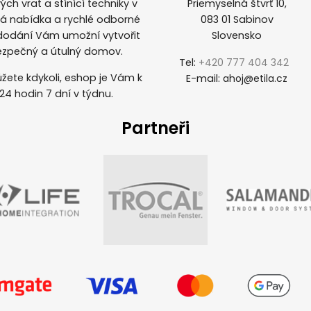
ých vrat a stínící techniky v
Priemyselná štvrť 10,
ká nabídka a rychlé odborné
083 01 Sabinov
 dodání Vám umožní vytvořit
Slovensko
ezpečný a útulný domov.
Tel:
+420 777 404 342
žete kdykoli, eshop je Vám k
E-mail:
ahoj@etila.cz
 24 hodin 7 dní v týdnu.
Partneři