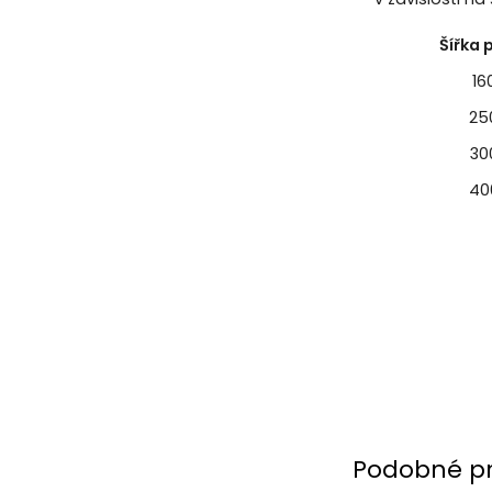
Šířka
1
25
30
40
Podobné p