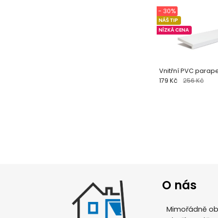
- 30%
NÁŠ TIP
NÍZKÁ CENA
Vnitřní PVC parapet
179 Kč
256 Kč
O nás
Mimořádně obl