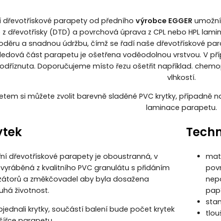
í dřevotřískové parapety od předního
výrobce EGGER
umožní 
 z dřevotřísky (DTD) a povrchová úprava z CPL nebo HPL lamin
 oděru a snadnou údržbu, čímž se řadí naše dřevotřískové pa
edová část parapetu je ošetřena voděodolnou vrstvou. V pří
 odříznuta. Doporučujeme místo řezu ošetřit například. chemo
vlhkostí.
etem si můžete zvolit barevně sladěné PVC krytky, případně 
laminace parapetu.
ytek
Techn
třní dřevotřískové parapety je oboustranná, v
mate
yráběná z kvalitního PVC granulátu s přidáním
pov
lizátorů a změkčovadel aby byla dosažena
nep
uhá životnost.
pap
sta
bjednali krytky, součástí balení bude počet krytek
tlo
 šířce parapetu.