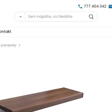
777 404 342
ontakt
í parapety