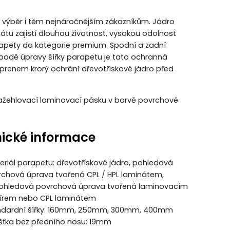
výběr i těm nejnáročnějším zákazníkům. Jádro
átu zajistí dlouhou životnost, vysokou odolnost
rapety do kategorie premium. Spodní a zadní
padě úpravy šířky parapetu je tato ochranná
prenem krorý ochrání dřevotřískové jádro před
nažehlovací laminovací pásku v barvě povrchové
ické informace
riál parapetu: dřevotřískové jádro, pohledová
rchová úprava tvořená CPL / HPL laminátem,
ohledová povrchová úprava tvořená laminovacím
írem nebo CPL laminátem
ndardní šířky: 160mm, 250mm, 300mm, 400mm
ušťka bez předního nosu: 19mm