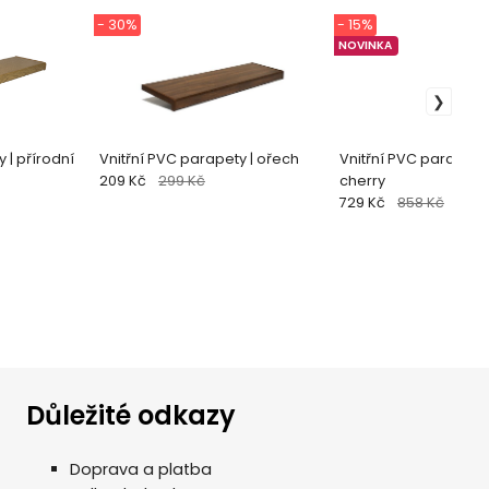
- 30%
- 15%
NOVINKA
 | přírodní
Vnitřní PVC parapety | ořech
Vnitřní PVC parapety 
209 Kč
299 Kč
cherry
729 Kč
858 Kč
Důležité odkazy
Doprava a platba