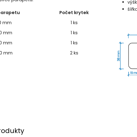
výš
šíř
 parapetu
Počet krytek
60 mm
1 ks
0 mm
1 ks
0 mm
1 ks
0 mm
2 ks
rodukty