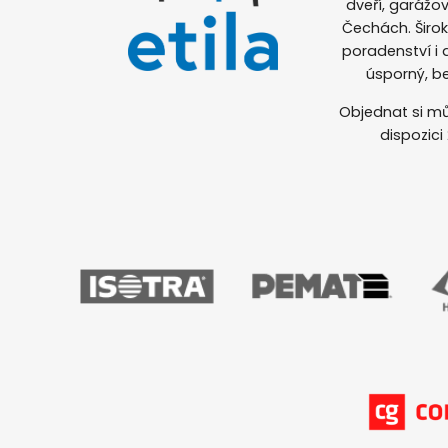
dveří, garážov
Čechách. Širo
poradenství i
úsporný, b
Objednat si mů
dispozici