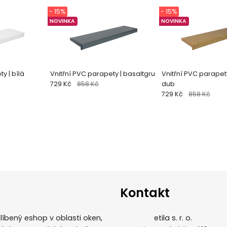
- 15%
- 15%
NOVINKA
NOVINKA
y | bílá
Vnitřní PVC parapety | basaltgru
Vnitřní PVC parapety
729 Kč
858 Kč
dub
729 Kč
858 Kč
Kontakt
íbený eshop v oblasti oken,
etila s. r. o.