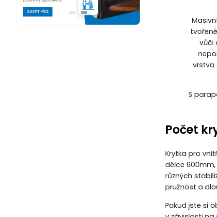
Masivn
tvořené
vůči
nepol
vrstva
S parap
Počet kr
Krytka pro vni
délce 600mm, v
různých stabi
pružnost a dlo
Pokud jste si o
v závislosti na