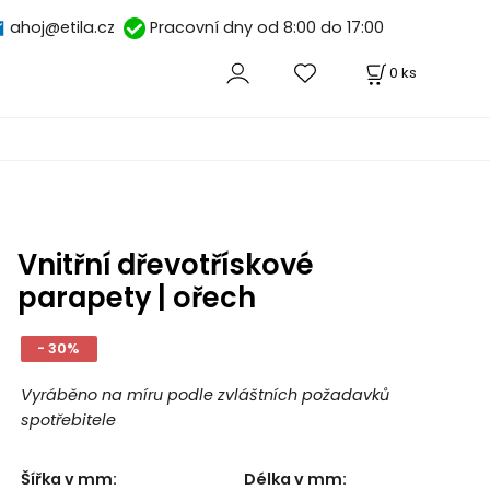
ahoj@etila.cz
Pracovní dny od 8:00 do 17:00
0
ks
Vnitřní dřevotřískové
parapety | ořech
- 30%
Vyráběno na míru podle zvláštních požadavků
spotřebitele
Šířka v mm
:
Délka v mm
: