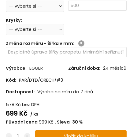
Krytky
:
Změna rozměru - Šířka v mm
:
Výrobce:
EGGER
Záruční doba:
24 měsíců
Kód:
PAR/DTD/ORECH/#3
Dostupnost:
Výroba na míru do 7 dnů
578
Kč
bez DPH
699
Kč
ks
Původní cena
999
Kč
Sleva
30
%