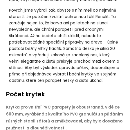
Povrch jsme vybrali tak, abyste s ním měli co nejméně
starostí. Je potažen kvalitní ochrannou fólií Renolit. Ta
zaručuje nejen to, že barva ani po letech na slunci
nevybledne, ale chrání parapet i před drobnými
škrábanci. Až ho budete chtít uklidit, nebudete
potřebovat žádné speciální přípravky na dřevo – úplně
postačí běžný vlhký hadřík. Samotná deska je silná 20
milimetrů a vpředu ji zakončuje zaoblený nos, který
velmi elegantně a čistě překryje přechod mezi oknem a
stěnou. Aby byl výsledek opravdu pěkný, doporučujeme
přímo při objednávce vybrat i boční krytky ve stejném
odstínu, které ten parapet hezky a čistě ukončí.
Počet krytek
Krytka pro vnitřní PVC parapety je
oboustranná, v délce
, vyráběná z kvalitního PVC granulátu s přidáním
600 mm
různých stabilizátorů a změkčovadel, aby bylo dosaženo
pružnosti a dlouhé životnosti.