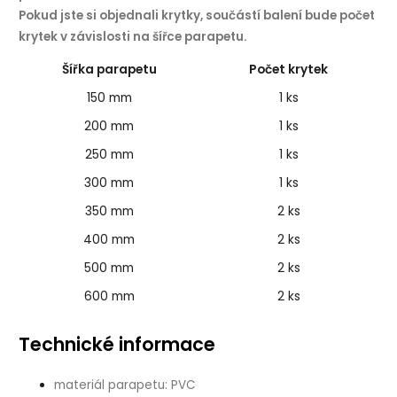
Pokud jste si objednali krytky, součástí balení bude počet
krytek v závislosti na šířce parapetu.
Šířka parapetu
Počet krytek
150 mm
1 ks
200 mm
1 ks
250 mm
1 ks
300 mm
1 ks
350 mm
2 ks
400 mm
2 ks
500 mm
2 ks
600 mm
2 ks
Technické informace
materiál parapetu: PVC