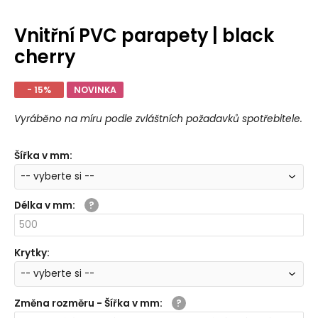
Vnitřní PVC parapety | black
cherry
- 15%
NOVINKA
Vyráběno na míru podle zvláštních požadavků spotřebitele.
Šířka v mm
:
Délka v mm
:
Krytky
:
Změna rozměru - Šířka v mm
: