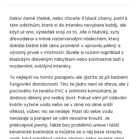
Dekor černé třešně, nebo chcete-li black cherry, patří k
těm odstínům, které si do interiéru nevybere každý, ale
když už ano, výsledek stojí za to. Jde o hluboký, sytý
dřevodekor s mírně načervenalým nádechem, který
dokáže běžné bílé okno proměnit v opravdu pěkný a
výrazný prvek v místnosti. Skvěle si rozumí například s
klasickým dřevěným nábytkem nebo kontrastně ladí s
moderními, světlými interiéry.
To nejlepší na tomto parapetu ale zjistíte až při běžném
fungování domácnosti. Tím, že jádro není ze dřeva, ale z
poctivého tvrzeného PVC s vnitřními komůrkami, je
doslova dělaný pro reálný život. Pokud vám při zalévání
květin vyteče voda nebo se v zimě na okně sráží
vlhkost, vůbec nic se neděje. Plast do sebe vodu
nenasaje a parapet se vám nezačne kroutit. Je
překvapivě pevný, takže bez problémů unese i těžší
keramické květináče a můžete se o něj beze strachu
opřít, když například věšíte záclony nebo myjete okna.