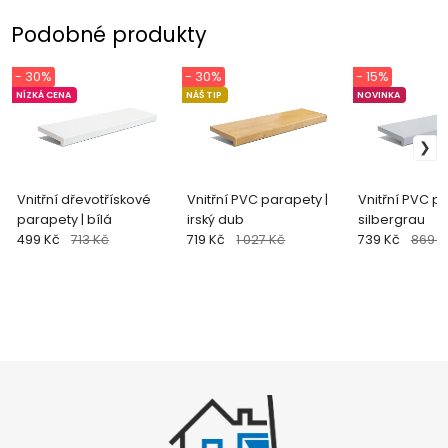
Podobné produkty
- 30%
- 30%
- 15%
NÍZKÁ CENA
NÁŠ TIP
NOVINKA
Vnitřní dřevotřískové
Vnitřní PVC parapety |
Vnitřní PVC pa
parapety | bílá
irský dub
silbergrau
499 Kč
713 Kč
719 Kč
1 027 Kč
739 Kč
869 K