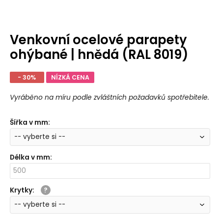
Venkovní ocelové parapety
ohýbané | hnědá (RAL 8019)
- 30%
NÍZKÁ CENA
Vyráběno na míru podle zvláštních požadavků spotřebitele.
Šířka v mm
:
Délka v mm
:
Krytky
: