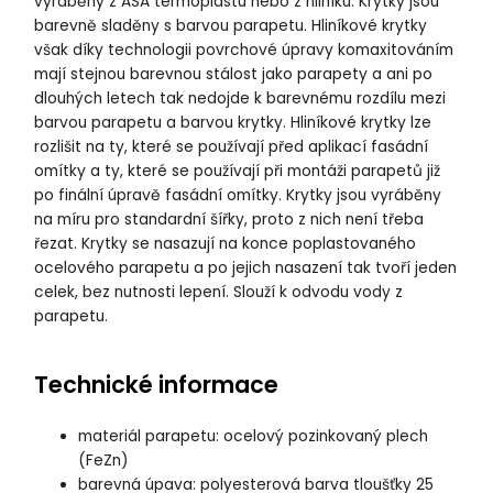
vyráběny z ASA termoplastu nebo z hliníku. Krytky jsou
barevně sladěny s barvou parapetu. Hliníkové krytky
však díky technologii povrchové úpravy komaxitováním
mají stejnou barevnou stálost jako parapety a ani po
dlouhých letech tak nedojde k barevnému rozdílu mezi
barvou parapetu a barvou krytky. Hliníkové krytky lze
rozlišit na ty, které se používají před aplikací fasádní
omítky a ty, které se používají při montáži parapetů již
po finální úpravě fasádní omítky. Krytky jsou vyráběny
na míru pro standardní šířky, proto z nich není třeba
řezat. Krytky se nasazují na konce poplastovaného
ocelového parapetu a po jejich nasazení tak tvoří jeden
celek, bez nutnosti lepení. Slouží k odvodu vody z
parapetu.
Technické informace
materiál parapetu: ocelový pozinkovaný plech
(FeZn)
barevná úpava: polyesterová barva tloušťky 25