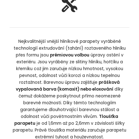
Nejkvalitnější vnější hliníkové parapety vyráběné
technologií extrudování (tahání) roztaveného hliníku
přes formu jsou
prémiovou volbou
úpravy ostění v
exteriéru. Jsou vyráběny ze slitiny hliníku, hořčíku a
křemíku což jim zaručuje nízkou hmotnost, vysokou
pevnost, odolnost vůči korozi a nízkou tepelnou
roztažnost. Barevnou úpravu zajišťuje
prášková
vypalovaná barva (komaxit) nebo eloxování
díky
čemuž dokážeme poskytnout přímo neomezené
barevné možnosti. Díky těmto technologiím
garantujeme dlouhotrvající barevnou stálost a
odolnost vůči povětrnostním vlivům.
Tloušťka
parapetu
je od 1,6mm až po 2,6mm v závislosti šířky
parapetu. Právě tloušťka materiálu zaručuje parapetu
extrémní tuhost a houževnatost.