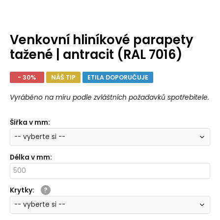
Venkovní hliníkové parapety
tažené | antracit (RAL 7016)
- 30%
NÁŠ TIP
ETILA DOPORUČUJE
Vyráběno na míru podle zvláštních požadavků spotřebitele.
Šířka v mm
:
Délka v mm
:
Krytky
: