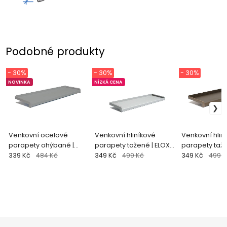
Podobné produkty
- 30%
- 30%
- 30%
NOVINKA
NÍZKÁ CENA
Venkovní ocelové
Venkovní hliníkové
Venkovní hlin
parapety ohýbané |
parapety tažené | ELOX
parapety taže
stříbrná (RAL 9006)
339 Kč
484 Kč
natural
349 Kč
499 Kč
bronz
349 Kč
499 K