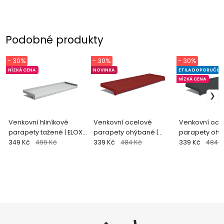
Podobné produkty
- 30%
- 30%
- 30%
NÍZKÁ CENA
NOVINKA
ETILA DOPORUČUJ
NÍZKÁ CENA
Venkovní hliníkové
Venkovní ocelové
Venkovní oce
parapety tažené | ELOX
parapety ohýbané |
parapety ohý
natural
349 Kč
499 Kč
červená (RAL 3011)
339 Kč
484 Kč
antracit (RAL 
339 Kč
484 K