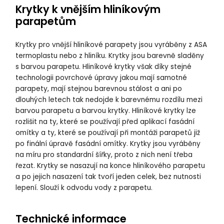
Krytky k vnějším hliníkovým
parapetům
Krytky pro vnější hliníkové parapety jsou vyráběny z ASA
termoplastu nebo z hliníku. Krytky jsou barevně sladěny
s barvou parapetu. Hliníkové krytky však díky stejné
technologii povrchové úpravy jakou mají samotné
parapety, mají stejnou barevnou stálost a ani po
dlouhých letech tak nedojde k barevnému rozdílu mezi
barvou parapetu a barvou krytky. Hliníkové krytky lze
rozlišit na ty, které se používají před aplikací fasádní
omítky a ty, které se používají při montáži parapetů již
po finální úpravě fasádní omítky. Krytky jsou vyráběny
na míru pro standardní šířky, proto z nich není třeba
řezat. Krytky se nasazují na konce hliníkového parapetu
a po jejich nasazení tak tvoří jeden celek, bez nutnosti
lepení. Slouží k odvodu vody z parapetu.
Technické informace