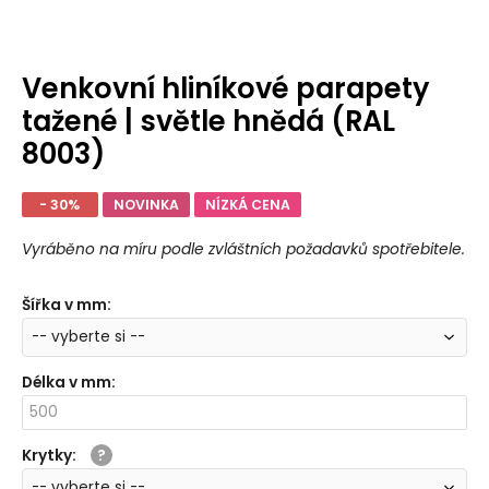
Venkovní hliníkové parapety
tažené | světle hnědá (RAL
8003)
- 30%
NOVINKA
NÍZKÁ CENA
Vyráběno na míru podle zvláštních požadavků spotřebitele.
Šířka v mm
:
Délka v mm
:
Krytky
: