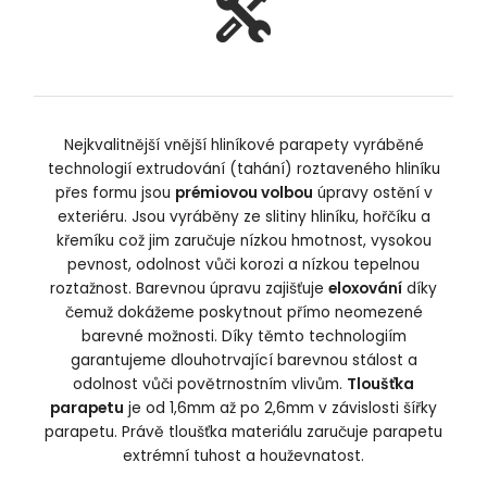
Nejkvalitnější vnější hliníkové parapety vyráběné
technologií extrudování (tahání) roztaveného hliníku
přes formu jsou
prémiovou volbou
úpravy ostění v
exteriéru. Jsou vyráběny ze slitiny hliníku, hořčíku a
křemíku což jim zaručuje nízkou hmotnost, vysokou
pevnost, odolnost vůči korozi a nízkou tepelnou
roztažnost. Barevnou úpravu zajišťuje
eloxování
díky
čemuž dokážeme poskytnout přímo neomezené
barevné možnosti. Díky těmto technologiím
garantujeme dlouhotrvající barevnou stálost a
odolnost vůči povětrnostním vlivům.
Tloušťka
parapetu
je od 1,6mm až po 2,6mm v závislosti šířky
parapetu. Právě tloušťka materiálu zaručuje parapetu
extrémní tuhost a houževnatost.