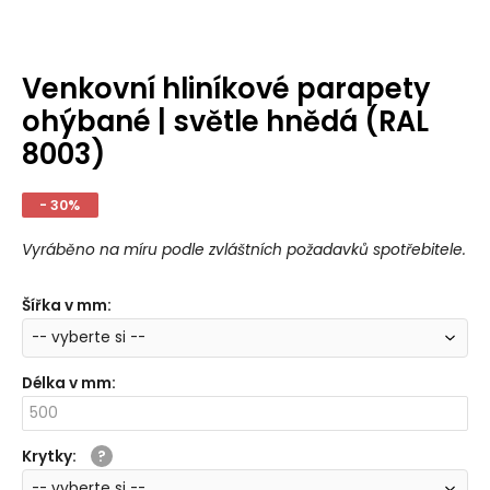
Venkovní hliníkové parapety
ohýbané | světle hnědá (RAL
8003)
- 30%
Vyráběno na míru podle zvláštních požadavků spotřebitele.
Šířka v mm
:
Délka v mm
:
Krytky
: