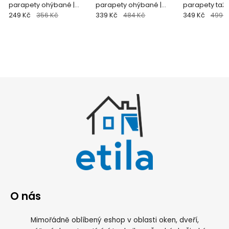
parapety ohýbané |
parapety ohýbané |
parapety taže
antracit (RAL 7016)
249 Kč
356 Kč
světle hnědá (RAL 8004)
339 Kč
484 Kč
natural
349 Kč
499 K
O nás
Mimořádně oblíbený eshop v oblasti oken, dveří,