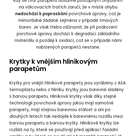
kdy se tvar parapetu dosáhne postupným ohýbáním
na válcovacích tratích zaručí, že v místě ohybu
nedochází k popraskání
povrchové úpravy, což je
mimořádně žádané zejména v případě tmavých
barev. Je však třeba zdůraznit, že při poškození
porchové úpravy dochází k degradaci základního
materiálu a později k oxidaci, což se v případě námi
nabízených parapetů nestane.
Krytky k vnějším hliníkovým
parapetům
Krytky pro vnější hliníkové parapety jsou vyráběny z ASA
termoplastu nebo z hliníku. Krytky jsou barevně sladěny
s barvou parapetu. Hliníkové krytky však díky stejné
technologii povrchové úpravy jakou mají samotné
parapety, mají stejnou barevnou stálost a ani po
dlouhých letech tak nedojde k barevnému rozdílu mezi
barvou parapetu a barvou krytky. Hliníkové krytky lze
rozlišit na ty, které se používají před aplikací fasádní