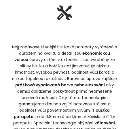
Nejprodávanější vnější hliníkové parapety vyráběné s
důrazem na kvalitu a detail jsou
ekonomickou
volbou
úpravy ostění v exteriéru. Jsou vyráběny ze
slitiny hliníku a hořčíku což jim zaručuje nízkou
hmotnost, vysokou pevnost, odolnost vůči korozi a
nízkou tepelnou roztažnost. Barevnou úpravu zajišťuje
prášková vypalovaná barva nebo eloxování
díky
čemuž dokážeme poskytnout přímo neomezené
barevné možnosti. Díky těmto technologiím
garantujeme dlouhotrvající barevnou stálost a
odolnost vůči povětrnostním vlivům.
Tloušťka
parapetu
je od 0,8mm až po 1,1mm v závislosti šířky
parapetu. Speciální technologie ohýbání
válcování
,