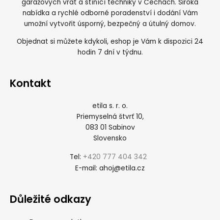
garážových vrat a stínící techniky v Čechách. Široká
nabídka a rychlé odborné poradenství i dodání Vám
umožní vytvořit úsporný, bezpečný a útulný domov.
Objednat si můžete kdykoli, eshop je Vám k dispozici 24
hodin 7 dní v týdnu.
Kontakt
etila s. r. o.
Priemyselná štvrť 10,
083 01 Sabinov
Slovensko
+420 777 404 342
Tel:
ahoj@etila.cz
E-mail:
Důležité odkazy