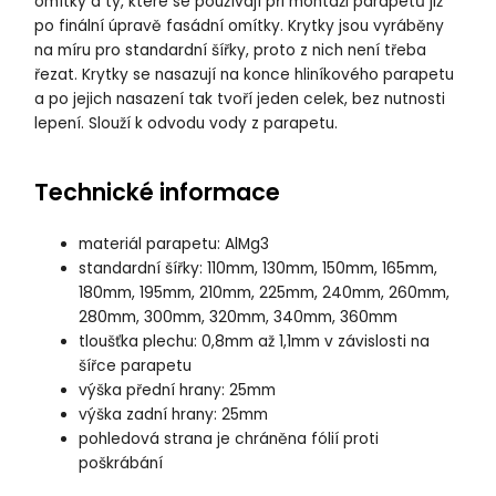
omítky a ty, které se používají při montáži parapetů již
po finální úpravě fasádní omítky. Krytky jsou vyráběny
na míru pro standardní šířky, proto z nich není třeba
řezat. Krytky se nasazují na konce hliníkového parapetu
a po jejich nasazení tak tvoří jeden celek, bez nutnosti
lepení. Slouží k odvodu vody z parapetu.
Technické informace
materiál parapetu: AlMg3
standardní šířky: 110mm, 130mm, 150mm, 165mm,
180mm, 195mm, 210mm, 225mm, 240mm, 260mm,
280mm, 300mm, 320mm, 340mm, 360mm
tloušťka plechu: 0,8mm až 1,1mm v závislosti na
šířce parapetu
výška přední hrany: 25mm
výška zadní hrany: 25mm
pohledová strana je chráněna fólií proti
poškrábání