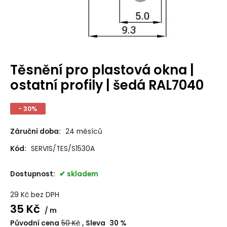
Těsnění pro plastová okna |
ostatní profily | šedá RAL7040
- 30%
Záruční doba:
24 měsíců
Kód:
SERVIS/TES/S1530A
Dostupnost:
skladem
29
Kč
bez DPH
35
Kč
m
Původní cena
50
Kč
Sleva
30
%