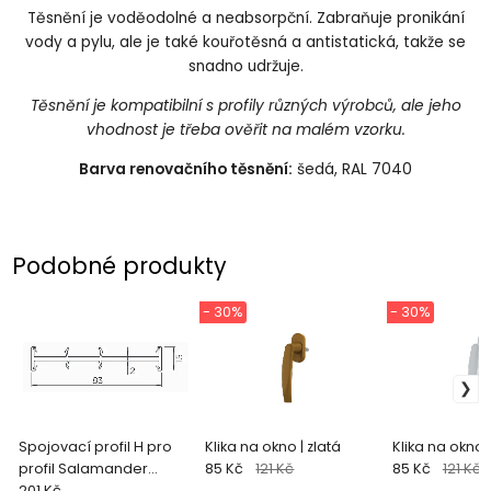
Těsnění je voděodolné a neabsorpční. Zabraňuje pronikání
vody a pylu, ale je také kouřotěsná a antistatická, takže se
snadno udržuje.
Těsnění je kompatibilní s profily různých výrobců, ale jeho
vhodnost je třeba ověřit na malém vzorku.
Barva renovačního těsnění:
šedá, RAL 7040
Podobné produkty
- 30%
- 30%
Spojovací profil H pro
Klika na okno | zlatá
Klika na okno |
profil Salamander
85 Kč
121 Kč
85 Kč
121 Kč
Streamline 76 a
201 Kč