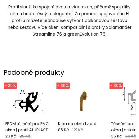
Profil slouží ke spojení dvou a více oken, přičemž spoj díky
němu bude těsný a elegantní. Za pomoci spojovacího H
profilu můžete jednoduše vytvořit balkonovou sestavu
nebo sestavu více oken. Kompatibilní s profily Salamander
Streamline 76 a greenEvolution 76.
Podobné produkty
- 20%
- 30%
- 30%
EPDM těsnění pro PVC
Klika na okno | zlatá
Těsnění pro p
okna | profil ALUPLAST
85 Kč
121 Kč
okna | ostatní p
23 Kč
29 Kč
šedá RAL7040
35 Kč
50 Kč