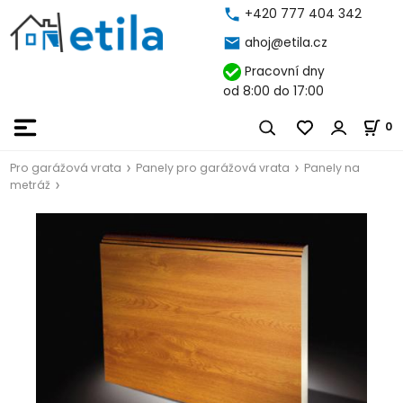
+420 777 404 342
ahoj@etila.cz
Pracovní dny
od 8:00 do 17:00
0
Pro garážová vrata
Panely pro garážová vrata
Panely na
metráž