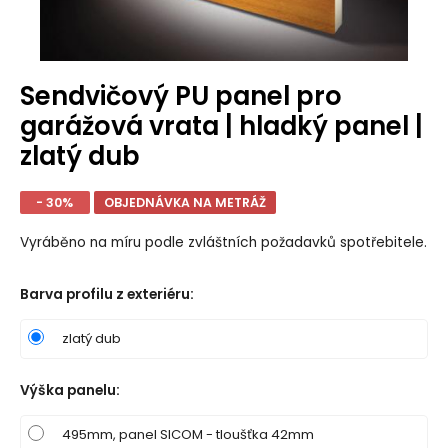
Sendvičový PU panel pro
garážová vrata | hladký panel |
zlatý dub
- 30%
OBJEDNÁVKA NA METRÁŽ
Vyráběno na míru podle zvláštních požadavků spotřebitele.
Barva profilu z exteriéru
:
zlatý dub
Výška panelu
:
495mm, panel SICOM - tloušťka 42mm