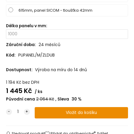
615mm, panel SICOM - tloušťka 42mm
Délka panelu v mm
:
Záruční doba:
24 měsíců
Kód:
PUPANEL/M/ZLDUB
Dostupnost:
Výroba na míru do 14 dnů
1 194
Kč
bez DPH
1 445
Kč
ks
Původní cena
2 064
Kč
Sleva
30
%
Sledovat produkt
Přidat do oblíbených
Sdílet