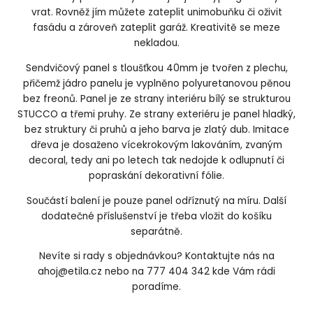
vrat. Rovněž jím můžete zateplit unimobuňku či oživit
fasádu a zároveň zateplit garáž. Kreativitě se meze
nekladou.
Sendvičový panel s tloušťkou 40mm je tvořen z plechu,
přičemž jádro panelu je vyplněno polyuretanovou pěnou
bez freonů. Panel je ze strany interiéru bílý se strukturou
STUCCO a třemi pruhy. Ze strany exteriéru je panel hladký,
bez struktury či pruhů a jeho barva je zlatý dub. Imitace
dřeva je dosaženo vícekrokovým lakováním, zvaným
decoral, tedy ani po letech tak nedojde k odlupnutí či
popraskání dekorativní fólie.
Součástí balení je pouze panel odříznutý na míru. Další
dodatečné příslušenství je třeba vložit do košíku
separátně.
Nevíte si rady s objednávkou? Kontaktujte nás na
ahoj@etila.cz nebo na 777 404 342 kde Vám rádi
poradíme.