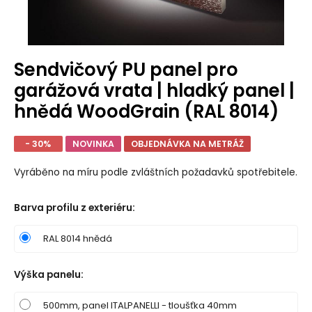
Sendvičový PU panel pro
garážová vrata | hladký panel |
hnědá WoodGrain (RAL 8014)
- 30%
NOVINKA
OBJEDNÁVKA NA METRÁŽ
Vyráběno na míru podle zvláštních požadavků spotřebitele.
Barva profilu z exteriéru
:
RAL 8014 hnědá
Výška panelu
:
500mm, panel ITALPANELLI - tloušťka 40mm