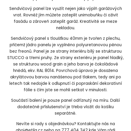
Sendvičový panel lze využít nejen jako výplň garážových
vrat. Rovněž jím můžete zateplit unimobuňku či oživit
fasádu a zároveň zateplit garáž. Kreativitě se meze
nekladou.
Sendvičový panel s tloušťkou 40mm je tvořen z plechu,
přičemž jádro panelu je vyplněno polyuretanovou pěnou
bez freonů. Panel je ze strany interiéru bílý se strukturou
STUCCO a třemi pruhy. Ze strany exteriéru je panel hladký,
se strukturou wood grain a jeho barva je čokoládově
hnědá, ekv. RAL 8014. Povrchová úprava je dosažena
akrylátovou barvou nanášenou pod tlakem, tedy ani po
letech tak nedojde k odlupnutí či popraskání dekorativní
fólie s čím jste se mohli setkat v minulosti.
Součástí balení je pouze panel odříznutý na míru. Další
dodatečné příslušenství je třeba vložit do košíku
separátně.
Nevíte si rady s objednávkou? Kontaktujte nás na
ahoj@etila.cz nebo na 777 404 342 kde Vám rádi