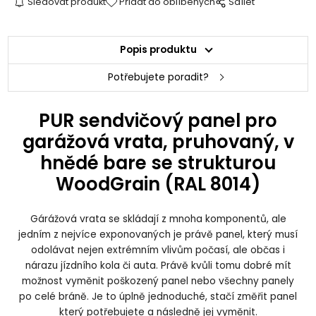
Sledovat produkt
Přidat do oblíbených
Sdílet
Popis produktu
Potřebujete poradit?
PUR sendvičový panel pro
garážová vrata, pruhovaný, v
hnědé bare se strukturou
WoodGrain (RAL 8014)
Gárážová vrata se skládají z mnoha komponentů, ale
jedním z nejvíce exponovaných je právě panel, který musí
odolávat nejen extrémním vlivům počasí, ale občas i
nárazu jízdního kola či auta. Právě kvůli tomu dobré mít
možnost vyměnit poškozený panel nebo všechny panely
po celé bráně. Je to úplně jednoduché, stačí změřit panel
který potřebujete a následně jej vyměnit.