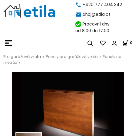
+420 777 404 342
ahoj@etila.cz
Pracovní dny
od 8:00 do 17:00
0
Pro garážová vrata
Panely pro garážová vrata
Panely na
metráž