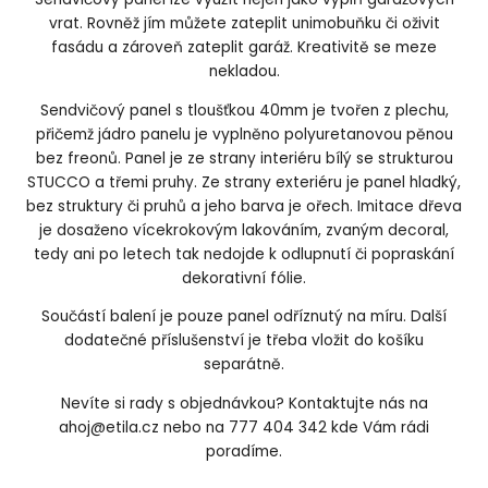
vrat. Rovněž jím můžete zateplit unimobuňku či oživit
fasádu a zároveň zateplit garáž. Kreativitě se meze
nekladou.
Sendvičový panel s tloušťkou 40mm je tvořen z plechu,
přičemž jádro panelu je vyplněno polyuretanovou pěnou
bez freonů. Panel je ze strany interiéru bílý se strukturou
STUCCO a třemi pruhy. Ze strany exteriéru je panel hladký,
bez struktury či pruhů a jeho barva je ořech. Imitace dřeva
je dosaženo vícekrokovým lakováním, zvaným decoral,
tedy ani po letech tak nedojde k odlupnutí či popraskání
dekorativní fólie.
Součástí balení je pouze panel odříznutý na míru. Další
dodatečné příslušenství je třeba vložit do košíku
separátně.
Nevíte si rady s objednávkou? Kontaktujte nás na
ahoj@etila.cz nebo na 777 404 342 kde Vám rádi
poradíme.