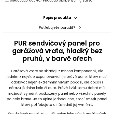
Sledovat produkt
Přidat do oblíbených
Sdílet
Popis produktu
Potřebujete poradit?
PUR sendvičový panel pro
garážová vrata, hladký bez
pruhů, v barvě ořech
Gárážová vrata se skládají z mnoha komponentů, ale
jedním z nejvíce exponovaných je právě panel, který musí
odolávat nejen extrémním vlivům počasí, ale občas i
nárazu jízdního kola či auta. Právě kvůli tomu dobré mít
možnost vyměnit poškozený panel nebo všechny panely
po celé bráně. Je to úplně jednoduché, stačí změřit panel
který potřebujete a následně jej vyměnit.
Sendvičový panel lze využít nejen jako výplň garážových