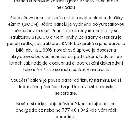
fasádu a zároveň zateplit garáž. Kreativitě se meze
nekladou.
Sendvičový panel je tvořen z hlinikového plechu tloušťky
42mm (SICOM). Jádro panelu je vyplněno polyuretanovou
pěnou bez freonů. Panel je ze strany interiéru bílý se
strukturou STUCCO a třemi pruhy. Ze strany exteriéru je
panel hladký, se strukturou SATIN bez pruhů a jeho barva je
bílá, ekv. RAL 9016. Povrchová úprava je dosažena
akrylátovou barvou nanášenou pod tlakem, tedy ani po
letech tak nedojde k odlupnutí či popraskání dekorativní
folie s čímž jste se mohli setkat v minulosti.
Součástí balení je pouze panel odříznutý na míru. Další
dodatečné příslušenství je třeba vložit do košíku
separátně.
Nevíte si rady s objednávkou? Kontaktujte nás na
ahoj@etila.cz nebo na 777 404 342 kde Vám rádi
poradíme.