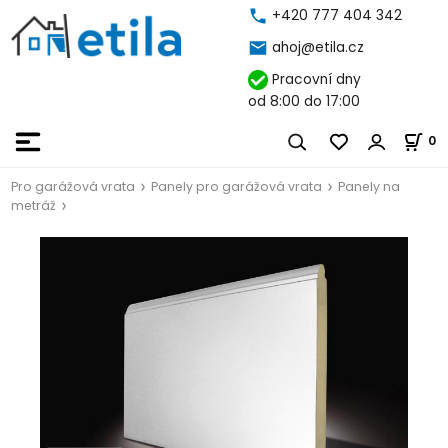
+420 777 404 342
ahoj@etila.cz
Pracovní dny
od 8:00 do 17:00
0
Pro garážová vrata
Panely pro garážová vrata
Panely na
metráž