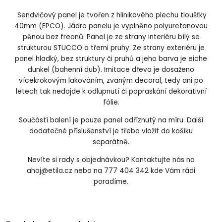
Sendvičový panel je tvořen z hlinikového plechu tloušťky
40mm (EPCO). Jádro panelu je vyplněno polyuretanovou
pěnou bez freonů. Panel je ze strany interiéru bílý se
strukturou STUCCO a třemi pruhy. Ze strany exteriéru je
panel hladký, bez struktury či pruhů a jeho barva je eiche
dunkel (bahenní dub). Imitace dřeva je dosaženo
vícekrokovým lakováním, zvaným decoral, tedy ani po
letech tak nedojde k odlupnutí či popraskání dekorativní
fólie.
Součástí balení je pouze panel odříznutý na míru. Další
dodatečné příslušenství je třeba vložit do košíku
separátně.
Nevíte si rady s objednávkou? Kontaktujte nás na
ahoj@etila.cz nebo na 777 404 342 kde Vám rádi
poradíme.