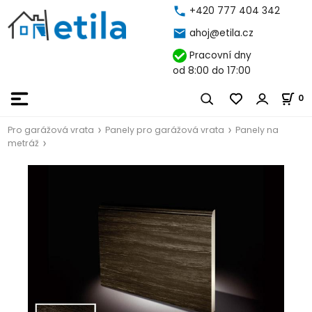
+420 777 404 342
ahoj@etila.cz
Pracovní dny
od 8:00 do 17:00
0
Pro garážová vrata
Panely pro garážová vrata
Panely na
metráž