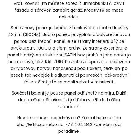
vrat. Rovněž jím můžete zateplit unimobuňku či oživit
fasádu a zároveň zateplit garáž. Kreativitě se meze
nekladou.
Sendvičový panel je tvořen z hlinikového plechu tloušťky
42mm (SICOM). Jádro panelu je vyplněno polyuretanovou
pěnou bez freonů. Panel je ze strany interiéru bílý se
strukturou STUCCO a třemi pruhy. Ze strany exteriéru je
panel hladký, se strukturou SATIN bez pruhů a jeho barva je
antracitová, ekv. RAL 7016. Povrchová úprava je dosažena
akrylátovou barvou nanášenou pod tlakem, tedy ani po
letech tak nedojde k odlupnutí či popraskání dekorativní
folie s čímž jste se mohli setkat v minulosti.
Součástí balení je pouze panel odříznutý na míru. Další
dodatečné příslušenství je třeba vložit do košíku
separátně.
Nevíte si rady s objednávkou? Kontaktujte nás na
ahoj@etila.cz nebo na 777 404 342 kde Vám rádi
poradíme.