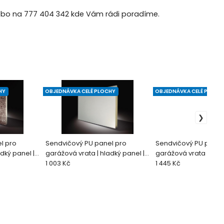
nebo na 777 404 342 kde Vám rádi poradíme.
HY
OBJEDNÁVKA CELÉ PLOCHY
OBJEDNÁVKA CELÉ PLOCH
l pro
Sendvičový PU panel pro
Sendvičový PU panel
dký panel |
garážová vrata | hladký panel |
garážová vrata | hlad
AL 8014)
stříbrná (RAL 9006)
1 003 Kč
mahagon
1 445 Kč