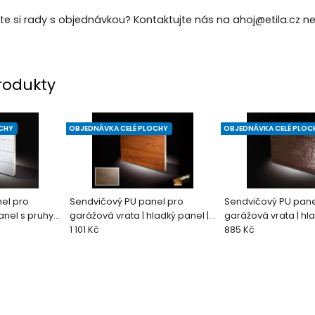
te si rady s objednávkou? Kontaktujte nás na ahoj@etila.cz 
rodukty
CHY
OBJEDNÁVKA CELÉ PLOCHY
OBJEDNÁVKA CELÉ PLOC
el pro
Sendvičový PU panel pro
Sendvičový PU pane
nel s pruhy |
garážová vrata | hladký panel |
garážová vrata | hla
AL 9016)
ořech
1 101 Kč
hnědá WoodGrain (R
885 Kč