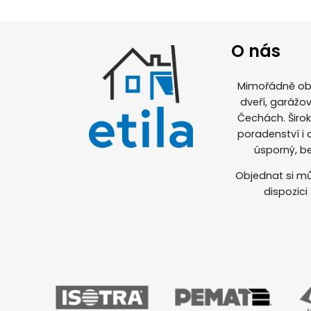
O nás
Mimořádně obl
dveří, garážov
Čechách. Širo
poradenství i
úsporný, b
Objednat si mů
dispozici