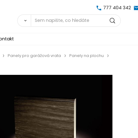
777 404 342
ontakt
Panely pro garážová vrata
Panely na plochu