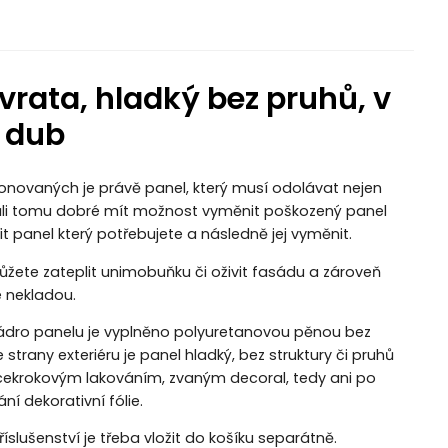
rata, hladký bez pruhů, v
 dub
onovaných je právě panel, který musí odolávat nejen
kvůli tomu dobré mít možnost vyměnit poškozený panel
t panel který potřebujete a následně jej vyměnit.
můžete zateplit unimobuňku či oživit fasádu a zároveň
e nekladou.
Jádro panelu je vyplněno polyuretanovou pěnou bez
 strany exteriéru je panel hladký, bez struktury či pruhů
ícekrokovým lakováním, zvaným decoral, tedy ani po
ní dekorativní fólie.
slušenství je třeba vložit do košíku separátně.