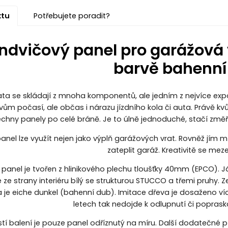
ktu
Potřebujete poradit?
ndvičový panel pro garážová v
barvě bahenní
ta se skládají z mnoha komponentů, ale jedním z nejvíce exp
vům počasí, ale občas i nárazu jízdního kola či auta. Právě 
chny panely po celé bráně. Je to úlně jednoduché, stačí změři
anel lze využít nejen jako výplň garážových vrat. Rovněž jím 
zateplit garáž. Kreativitě se mez
 panel je tvořen z hlinikového plechu tloušťky 40mm (EPCO). 
e ze strany interiéru bílý se strukturou STUCCO a třemi pruhy. Ze
a je eiche dunkel (bahenní dub). Imitace dřeva je dosaženo v
letech tak nedojde k odlupnutí či popraská
tí balení je pouze panel odříznutý na míru. Další dodatečné pří