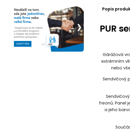
Popis produ
PUR se
Gárážová vra
extrémním vli
nebo vše
Sendvičový p
Sendvičový
freonů. Panel j
a jeho barv
Součás