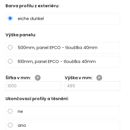
Barva profilu z exteriéru
:
eiche dunkel
Výška panelu
:
500mm, panel EPCO - tloušťka 40mm
610mm, panel EPCO - tloušťka 40mm
Šířka v mm
:
Výška v mm
:
Ukončovací profily a těsnění
:
ne
ano