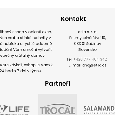
Kontakt
íbený eshop v oblasti oken,
etila s. r. o.
ých vrat a stínící techniky v
Priemyselná štvrť 10,
ká nabídka a rychlé odborné
083 01 Sabinov
 dodání Vám umožní vytvořit
Slovensko
ezpečný a útulný domov.
Tel:
+420 777 404 342
žete kdykoli, eshop je Vám k
E-mail:
ahoj@etila.cz
 24 hodin 7 dní v týdnu.
Partneři