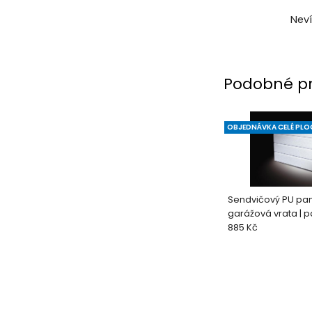
Neví
Podobné p
OBJEDNÁVKA CELÉ PLO
Sendvičový PU pan
garážová vrata | pa
bílá WoodGrain (R
885 Kč