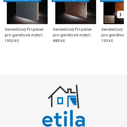
Sendvičový PU panel
Sendvičový PU panel
Sendvičový P
pro garážová vrata |
pro garážová vrata |
pro garážová 
hladký panel | antracit
1 003 Kč
hladký panel | hnědá
885 Kč
hladký panel 
1 101 Kč
(RAL 7016)
WoodGrain (RAL 8014)