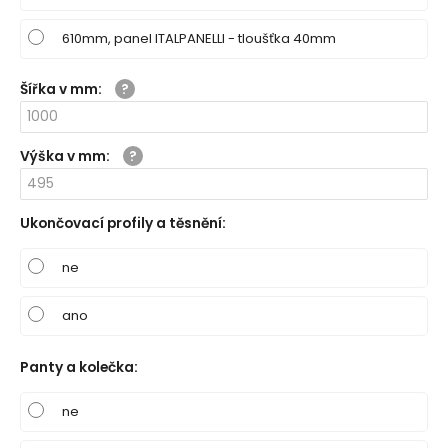
610mm, panel ITALPANELLI - tloušťka 40mm
Šířka v mm
:
Výška v mm
:
Ukončovací profily a těsnění
:
ne
ano
Panty a kolečka
:
ne