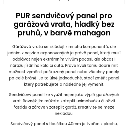
PUR sendvičový panel pro
garážová vrata, hladký bez
pruhů, v barvě mahagon
Gárážová vrata se skládají z mnoha komponentů, ale
jedním z nejvíce exponovaných je právě panel, který musí
odolávat nejen extrémním vlivům počasí, ale občas i
nárazu jízdního kola či auta. Právě kvůli tomu dobré mít
možnost vyměnit poškozený panel nebo všechny panely
po celé bráně. Je to úlně jednoduché, stačí změřit panel
který potřebujete a následně jej vyměnit.
Sendvičový panel lze využít nejen jako výplň garážových
vrat. Rovněž jím můžete zateplit unimobuňku či oživit
fasádu a zároveň zateplit garáž. Kreativitě se meze
nekladou.
Sendvičový panel s tloušťkou 40mm je tvořen z plechu,