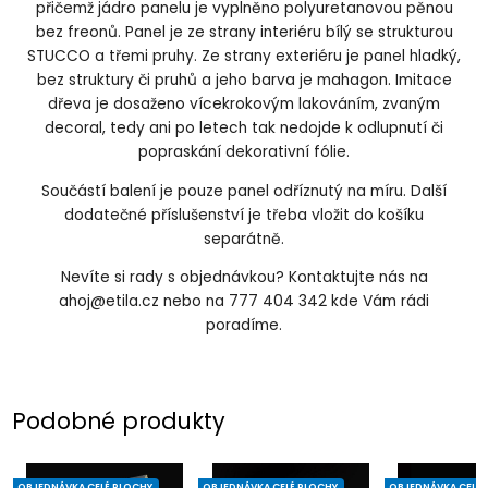
přičemž jádro panelu je vyplněno polyuretanovou pěnou
bez freonů. Panel je ze strany interiéru bílý se strukturou
STUCCO a třemi pruhy. Ze strany exteriéru je panel hladký,
bez struktury či pruhů a jeho barva je mahagon. Imitace
dřeva je dosaženo vícekrokovým lakováním, zvaným
decoral, tedy ani po letech tak nedojde k odlupnutí či
popraskání dekorativní fólie.
Součástí balení je pouze panel odříznutý na míru. Další
dodatečné příslušenství je třeba vložit do košíku
separátně.
Nevíte si rady s objednávkou? Kontaktujte nás na
ahoj@etila.cz nebo na 777 404 342 kde Vám rádi
poradíme.
Podobné produkty
OBJEDNÁVKA CELÉ PLOCHY
OBJEDNÁVKA CELÉ PLOCHY
OBJEDNÁVKA CELÉ 