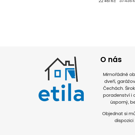
barvy
22 461 Kč
37 435 
O nás
Mimořádně obl
dveří, garážov
Čechách. Širo
poradenství i
úsporný, b
Objednat si mů
dispozici