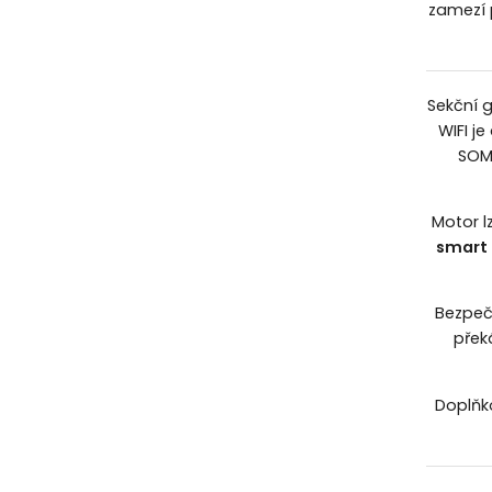
zamezí 
Sekční 
WIFI j
SOM
Motor l
smart
Bezpeč
přek
Doplňk