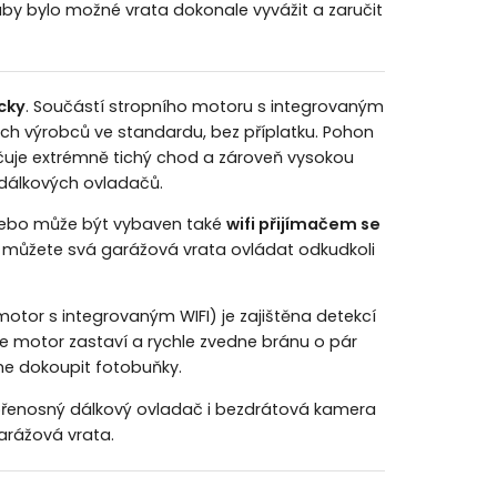
 aby bylo možné vrata dokonale vyvážit a zaručit
cky
. Součástí stropního motoru s integrovaným
iných výrobců ve standardu, bez příplatku. Pohon
učuje extrémně tichý chod a zároveň vysokou
 dálkových ovladačů.
 nebo může být vybaven také
wifi přijímačem se
, můžete svá garážová vrata ovládat odkudkoli
tor s integrovaným WIFI) je zajištěna detekcí
e motor zastaví a rychle zvedne bránu o pár
e dokoupit fotobuňky.
 přenosný dálkový ovladač i bezdrátová kamera
garážová vrata
.