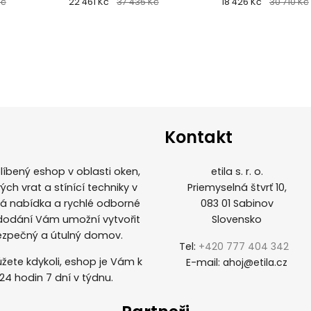
Kč
barvy
22 461 Kč
37 435 Kč
dřevoimitace
18 426 Kč
30 710 Kč
Kontakt
íbený eshop v oblasti oken,
etila s. r. o.
ých vrat a stínící techniky v
Priemyselná štvrť 10,
ká nabídka a rychlé odborné
083 01 Sabinov
 dodání Vám umožní vytvořit
Slovensko
ezpečný a útulný domov.
Tel:
+420 777 404 342
žete kdykoli, eshop je Vám k
E-mail:
ahoj@etila.cz
 24 hodin 7 dní v týdnu.