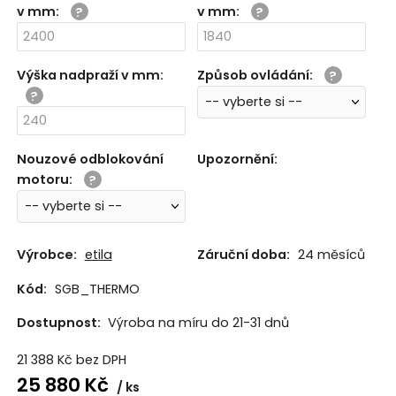
v mm
:
v mm
:
Purpurově
Enciánově
Mechová
červená -
modrá -
zelená -
RAL 3004
RAL 5010
RAL 6005
Výška nadpraží v mm
:
Způsob ovládání
:
Nouzové odblokování
Upozornění
:
motoru
:
Výrobce:
etila
Záruční doba:
24 měsíců
Kód:
SGB_THERMO
Dostupnost:
Výroba na míru do 21-31 dnů
21 388
Kč
bez DPH
25 880
Kč
ks