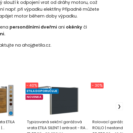
ý slouží k odpojení vrat od dráhy motoru, což
ní např. při výpadku elektřiny Případně můžete
 napájet motor během doby výpadku.
vena
personálními dveřmi
ani
okénky
či
mi.
aktujte na
ahoj@etila.cz
.
- 40%
- 30%
ETILA DOPORUČUJE
NOVINKA
ta ETILA
Typizovaná sekční garážová
Rolovací garážová vr
 |
vrata ETILA SILENT | antracit - RAL
ROLLO | nestandardní