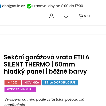
ahoj@etila.cz
Pracovní dny od 8:00 do 17:00
0
ks
Sekční garážová vrata ETILA
SILENT THERMO | 60mm
hladký panel | běžné barvy
- 40%
NOVINKA
ETILA DOPORUČUJE
VÝROBA NA MÍRU
Vyráběno na míru podle zvláštních požadavků
spotřebitele