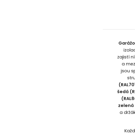
Garážo
izola
zajistí 
a mez
jsou s
str
(RAL70
šedá (R
(RAL8
zelená
a držá
Každ