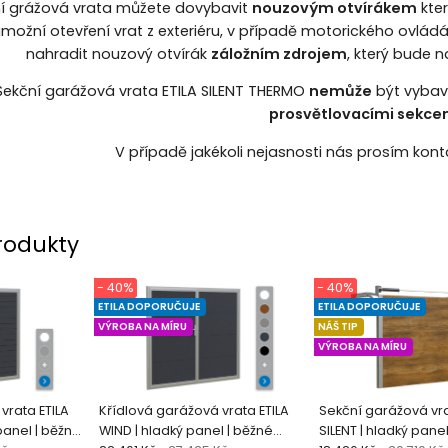
í grážová vrata můžete dovybavit
nouzovým otvírákem
kter
ožní otevření vrat z exteriéru, v případě motorického ovládá
nahradit nouzový otvírák
záložním zdrojem
, který bude
Sekční garážová vrata ETILA SILENT THERMO
nemůže
být vyba
prosvětlovacími sekce
V případě jakékoli nejasnosti nás prosím kont
rodukty
- 40%
- 40%
ETILA DOPORUČUJE
ETILA DOPORUČUJE
VÝROBA NA MÍRU
NÁŠ TIP
VÝROBA NA MÍRU
vrata ETILA
Křídlová garážová vrata ETILA
Sekční garážová vra
panel | běžné
WIND | hladký panel | běžné
SILENT | hladký panel