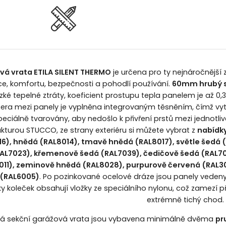
vá vrata ETILA SILENT THERMO
je určena pro ty nejnáročnější 
ce, komfortu, bezpečnosti a pohodlí používání.
60mm hrubý s
nízké tepelné ztráty, koeficient prostupu tepla panelem je až 
era mezi panely je vyplněna integrovaným těsněním, čímž vyt
peciálně tvarovány, aby nedošlo k přivření prstů mezi jednotlivé 
ukturou STUCCO, ze strany exteriéru si můžete vybrat z
nabídky
16), hnědá (RAL8014), tmavě hnědá (RAL8017), světle šedá 
AL7023), křemenově šedá (RAL7039), čedičově šedá (RAL70
011), zeminově hnědá (RAL8028), purpurově červená (RAL
 (RAL6005)
. Po pozinkované ocelové dráze jsou panely veden
ky koleček obsahují vložky ze speciálního nylonu, což zamezí 
extrémně tichý chod.
á sekční garážová vrata jsou vybavena minimálně dvěma
pr