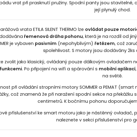
pádu vrat při prasknutí pružiny. Spodní panty jsou stavitelné,
její plynulý chod.
garážová vrata ETILA SILENT THERMO lze
ovládat pouze motori
e dodávána
řemenová dráha pohonu
, která je na rozdíl od j
MER je vybaven
pasivním
(nepohyblivým)
řetězem
, což zar
spolehlivost. S motory jsou dodávány 2ks
ze zvolit jako klasický, ovládaný pouze dálkovým ovladačem
 funkcemi
. Po připojení na wifi a spárování s
mobilní aplikací
na světě.
nost při ovládání stropními motory SOMMER a PEMAT (smart mo
ážky, což znamená že při naražení spodní sekce na překážku s
centimetrů. K bočnímu pohonu doporučujem
ové příslušenství ke smart motoru jako je nástěnný ovladač,
naleznete v sekci
příslušenství pro 