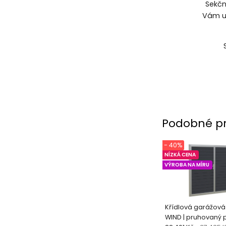
Sekčn
Vám um
Podobné p
- 40%
NÍZKÁ CENA
VÝROBA NA MÍRU
Křídlová garážová 
WIND | pruhovaný 