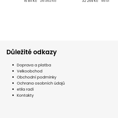
7016
15 811 Kč
26 352 Kč
32 259 Kč
46 084 Kč
Důležité odkazy
Doprava a platba
Velkoobchod
Obchodní podmínky
Ochrana osobních údajů
etila radí
Kontakty