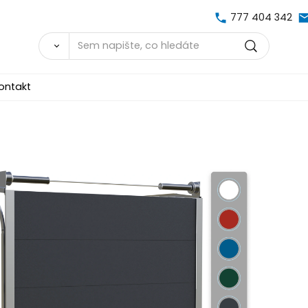
777 404 342
ontakt