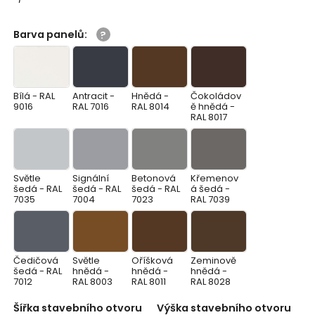
Barva panelů
:
Bílá - RAL
Antracit -
Hnědá -
Čokoládov
9016
RAL 7016
RAL 8014
ě hnědá -
RAL 8017
Světle
Signální
Betonová
Křemenov
šedá - RAL
šedá - RAL
šedá - RAL
á šedá -
7035
7004
7023
RAL 7039
Čedičová
Světle
Oříšková
Zeminově
šedá - RAL
hnědá -
hnědá -
hnědá -
7012
RAL 8003
RAL 8011
RAL 8028
Šířka stavebního otvoru
Výška stavebního otvoru