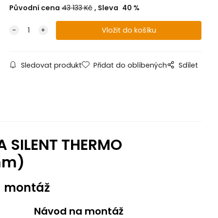
Původní cena
43 133
Kč
Sleva
40
%
Sledovat produkt
Přidat do oblíbených
Sdílet
LA SILENT THERMO
0mm)
a montáž
Návod na montáž