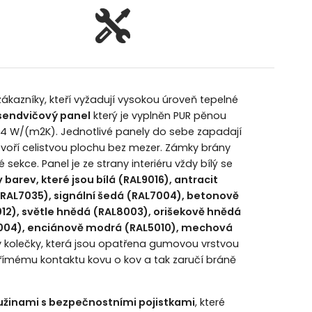
zákazníky, kteří vyžadují vysokou úroveň tepelné
endvičový panel
který je vyplněn PUR pěnou
0,34 W/(m2K). Jednotlivé panely do sebe zapadají
voří celistvou plochu bez mezer. Zámky brány
sekce. Panel je ze strany interiéru vždy bílý se
 barev, které jsou bílá (RAL9016), antracit
(RAL7035), signální šedá (RAL7004), betonově
12), světle hnědá (RAL8003), orišekově hnědá
3004), enciánově modrá (RAL5010), mechová
y kolečky, která jsou opatřena gumovou vrstvou
přímému kontaktu kovu o kov a tak zaručí bráně
užinami s bezpečnostními pojistkami
, které