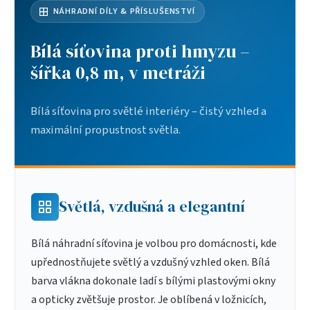
NÁHRADNÍ DÍLY & PŘÍSLUŠENSTVÍ
Bílá síťovina proti hmyzu –
šířka 0,8 m, v metráži
Bílá síťovina pro světlé interiéry – čistý vzhled a
maximální propustnost světla.
Světlá, vzdušná a elegantní
Bílá náhradní síťovina je volbou pro domácnosti, kde
upřednostňujete světlý a vzdušný vzhled oken. Bílá
barva vlákna dokonale ladí s bílými plastovými okny
a opticky zvětšuje prostor. Je oblíbená v ložnicích,