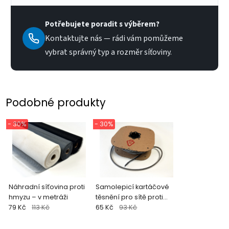
Potřebujete poradit s výběrem?
Kontaktujte nás — rádi vám pomůžeme
vybrat správný typ a rozměr síťoviny.
Podobné produkty
- 30%
- 30%
Náhradní síťovina proti
Samolepicí kartáčové
hmyzu – v metráži
těsnění pro sítě proti
79 Kč
113 Kč
hmyzu
65 Kč
93 Kč