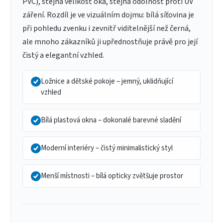
PVC), stejná velikost oka, stejná odolnost proti UV
záření. Rozdíl je ve vizuálním dojmu: bílá síťovina je
při pohledu zvenku i zevnitř viditelnější než černá,
ale mnoho zákazníků ji upřednostňuje právě pro její
čistý a elegantní vzhled.
Ložnice a dětské pokoje – jemný, uklidňující
vzhled
Bílá plastová okna – dokonalé barevné sladění
Moderní interiéry – čistý minimalistický styl
Menší místnosti – bílá opticky zvětšuje prostor