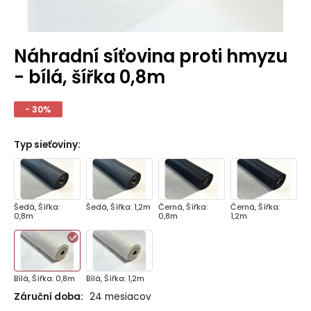
Náhradní síťovina proti hmyzu
- bílá, šířka 0,8m
- 30%
Typ sieťoviny
:
Šedá, Šířka:
Šedá, Šířka: 1,2m
Černá, Šířka:
Černá, Šířka:
0,8m
0,8m
1,2m
Bílá, Šířka: 0,8m
Bílá, Šířka: 1,2m
Záruční doba:
24 mesiacov