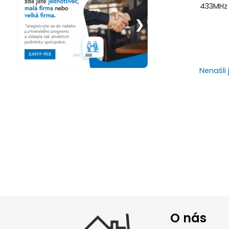
433MHz
Nenašli 
O nás