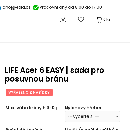
ahoj@etila.cz
Pracovní dny od 8:00 do 17:00
0
ks
LIFE Acer 6 EASY | sada pro
posuvnou bránu
VYŘAZENO Z NABÍDKY
Max. váha brány
:
600 Kg
Nylonový hřeben
:
Počet dálkových
Maják (signální světlo) s