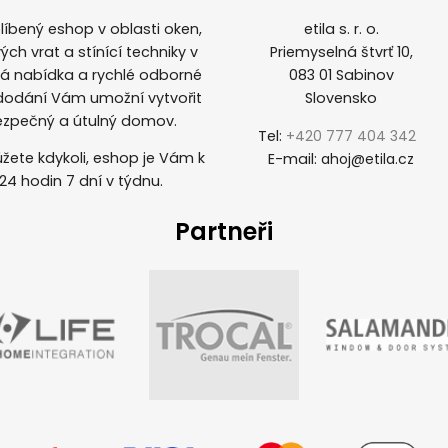
íbený eshop v oblasti oken,
etila s. r. o.
ých vrat a stínící techniky v
Priemyselná štvrť 10,
ká nabídka a rychlé odborné
083 01 Sabinov
 dodání Vám umožní vytvořit
Slovensko
ezpečný a útulný domov.
Tel:
+420 777 404 342
žete kdykoli, eshop je Vám k
E-mail:
ahoj@etila.cz
 24 hodin 7 dní v týdnu.
Partneři