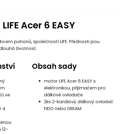
LIFE Acer 6 EASY
bcem pohonů, společností LIFE. Přednosti jsou
dlouhá životnost.
nství
Obsah sady
ený
motor LIFE Acer 6 EASY s
mm
elektronikou, přijímačem pro
tů se
dálkové ovladače
2ks 2-kanálový dálkový ovladač
O 4
FIDO nebo DREAM
ténou
 12-