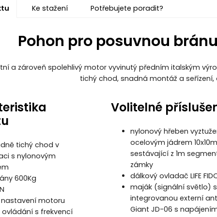
ktu
Ke stažení
Potřebujete poradit?
Pohon pro posuvnou bránu 
ní a zároveň spolehlivý motor vyvinutý předním italským výro
tichý chod, snadná montáž a seřízení, 
eristika
Volitelné přísluše
tu
nylonový hřeben vyztuž
ocelovým jádrem 10x10
ně tichý chod v
sestávající z 1m segmen
aci s nylonovým
zámky
em
dálkový ovladač LIFE FID
rány 600Kg
maják (signální světlo) s
0N
integrovanou externí an
 nastavení motoru
Giant JD-06 s napájením
 ovládání s frekvencí