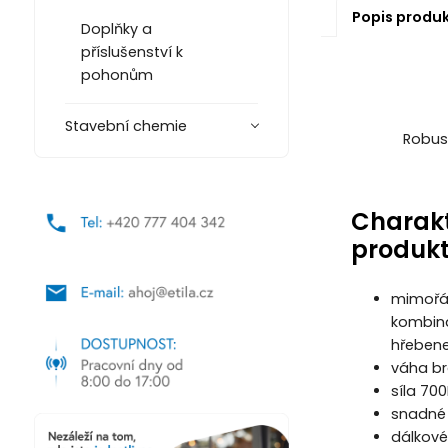
Popis produ
Doplňky a
příslušenství k
pohonům
Stavební chemie
Robust
Charakt
produk
mimořád
kombin
hřeben
váha b
síla 70
snadné
dálkové