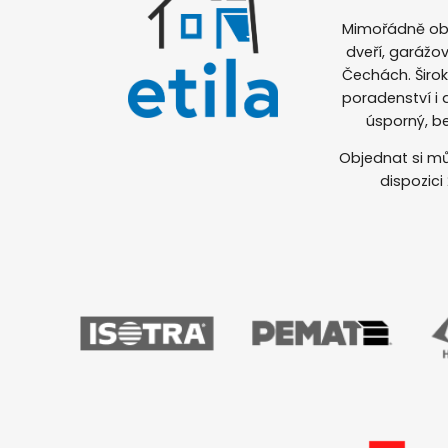
Mimořádně obl
dveří, garážov
Čechách. Širo
poradenství i
úsporný, b
Objednat si mů
dispozici