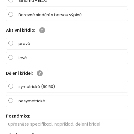
Stříbrná - ELOX
Barevné sladění s barvou výplně
Aktivní křídlo
:
pravé
levé
Dělení křídel
:
symetrické (50:50)
nesymetrické
Poznámka
: