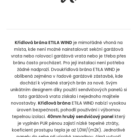
Křídlová brána ETILA WIND
je mimořádně vhoná na
místa, kde není možné nainstalovat sekční garážová
vrata nebo rolovací garážová vrata nebo je třeba přes
bránu často procházet. Pro její instalaci není potřeba
žádné nadpraží. Dvoukřídlová brána ETILA WIND je
oblíbená zejména v řadové garážové zástavbě, kde
dochází k výměně starých brán za nové. Svým
unikátním designem díky použití sendvičových panelů si
tato garážová vrata získala i nejednoho majitele
novostavby.
Křídlová brána
ETILA WIND nabízí vysokou
úroveň bezpečnosti, pohodlí používání i výbornou
tepelnou izolaci.
40mm hrubý sendvičový panel
který
je vyplněn PUR pěnou zajistí nízké tepelné ztráty,
koeficient prostupu tepla je až 1,0W/(m2K). Jednotlivé
panely do sebe při výrobě zapadnou, čímž vytvoří