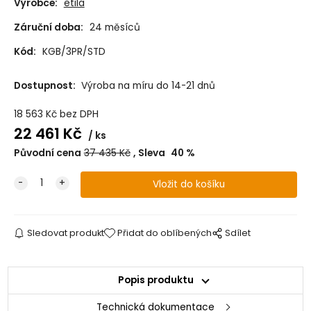
Výrobce:
etila
Záruční doba:
24 měsíců
Kód:
KGB/3PR/STD
Dostupnost:
Výroba na míru do 14-21 dnů
18 563
Kč
bez DPH
22 461
Kč
ks
Původní cena
37 435
Kč
Sleva
40
%
Sledovat produkt
Přidat do oblíbených
Sdílet
Popis produktu
Technická dokumentace