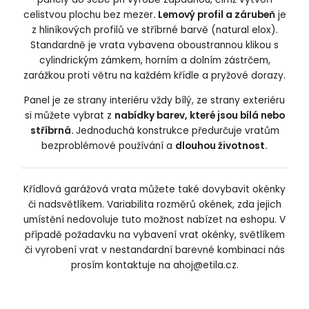
celistvou plochu bez mezer
. Lemový profil a zárubeň
je
z hliníkových profilů ve stříbrné barvě (natural elox).
Standardně je vrata vybavena oboustrannou klikou s
cylindrickým zámkem, horním a dolním zástrčem,
zarážkou proti větru na každém křídle a pryžové dorazy.
Panel je ze strany interiéru vždy bílý, ze strany exteriéru
si můžete vybrat z
nabídky barev, které jsou bílá nebo
stříbrná.
Jednoduchá konstrukce předurčuje vratům
bezproblémové používání a
dlouhou životnost.
Křídlová garážová vrata můžete také dovybavit okénky
či nadsvětlíkem. Variabilita rozměrů okének, zda jejich
umístění nedovoluje tuto možnost nabízet na eshopu. V
případě požadavku na vybavení vrat okénky, světlíkem
či vyrobení vrat v nestandardní barevné kombinaci nás
prosím kontaktuje na
ahoj@etila.cz
.