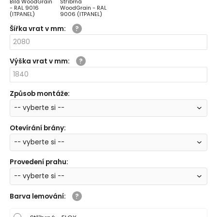
Bílá WoodGrain
Stříbrná
- RAL 9016
WoodGrain - RAL
(ITPANEL)
9006 (ITPANEL)
Šířka vrat v mm
:
Výška vrat v mm
:
Způsob montáže
:
Otevírání brány
:
Provedení prahu
:
Barva lemování
: