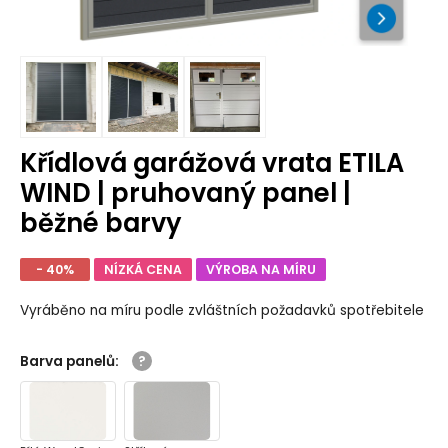
Křídlová garážová vrata ETILA
WIND | pruhovaný panel |
běžné barvy
- 40%
NÍZKÁ CENA
VÝROBA NA MÍRU
Vyráběno na míru podle zvláštních požadavků spotřebitele
Barva panelů
: