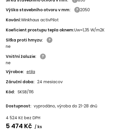
Šířka stavebního otvoru v mm
:
830
Výška stavebního otvoru v mm
:
2050
Kování
:
Winkhaus activPilot
Koeficient prostupu tepla oknem
:
Uw=1,35 W/m2K
Síťka proti hmyzu
:
ne
Vnitřní žaluzie
:
ne
Výrobce:
etila
Záruční doba:
24 mesiacov
Kód:
SKSB/116
Dostupnost:
vyprodáno, výroba do 21-28 dnů
4 524
Kč
bez DPH
5 474
Kč
ks