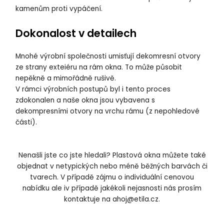
kamenům proti vypáčení.
Dokonalost v detailech
Mnohé výrobní společnosti umisťují dekomresní otvory
ze strany exteiéru na rám okna. To může působit
nepěkně a mimořádně rušivě.
V rámci výrobních postupů byl i tento proces
zdokonalen a naše okna jsou vybavena s
dekompresními otvory na vrchu rámu (z nepohledové
části).
Nenašli jste co jste hledali? Plastová okna můžete také
objednat v netypických nebo méně běžných barvách či
tvarech. V případě zájmu o individuální cenovou
nabídku ale iv případě jakékoli nejasnosti nás prosím
kontaktuje na
ahoj@etila.cz
.