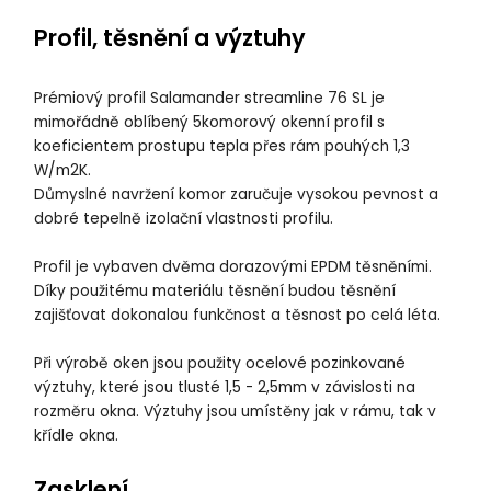
Profil, těsnění a výztuhy
Prémiový profil Salamander streamline 76 SL je
mimořádně oblíbený 5komorový okenní profil s
koeficientem prostupu tepla přes rám pouhých 1,3
W/m2K.
Důmyslné navržení komor zaručuje vysokou pevnost a
dobré tepelně izolační vlastnosti profilu.
Profil je vybaven dvěma dorazovými EPDM těsněními.
Díky použitému materiálu těsnění budou těsnění
zajišťovat dokonalou funkčnost a těsnost po celá léta.
Při výrobě oken jsou použity ocelové pozinkované
výztuhy, které jsou tlusté 1,5 - 2,5mm v závislosti na
rozměru okna. Výztuhy jsou umístěny jak v rámu, tak v
křídle okna.
Zasklení