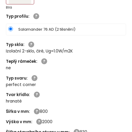
Bílá
Typ profilu
:
Salamander 76 AD (2 těsnění)
Typ skla
:
Izolační 2-sklo, čiré, Ug=1.0W/m2K
Teplý rámeček
:
ne
Typ svaru
:
perfect corner
Tvar křídla
:
hranaté
Šířka v mm
:
800
Výška v mm
:
2000