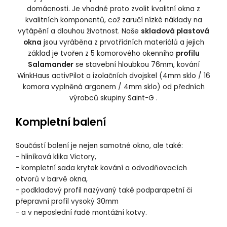
domácnosti. Je vhodné proto zvolit kvalitní okna z
kvalitních komponentů, což zaručí nízké náklady na
vytápění a dlouhou životnost. Naše
skladová plastová
okna
jsou vyráběna z prvotřídních materiálů a jejich
základ je tvořen z 5 komorového okenního
profilu
Salamander
se stavební hloubkou 76mm, kování
WinkHaus activPilot a izolačních dvojskel (4mm sklo / 16
komora vyplněná argonem / 4mm sklo) od předních
výrobců skupiny Saint-G .
Kompletní balení
Součástí balení je nejen samotné okno, ale také:
- hliníková klika Victory,
- kompletní sada krytek kování a odvodňovacích
otvorů v barvě okna,
- podkladový profil nazývaný také podparapetní či
přepravní profil vysoký 30mm
- a v neposlední řadě montážní kotvy.