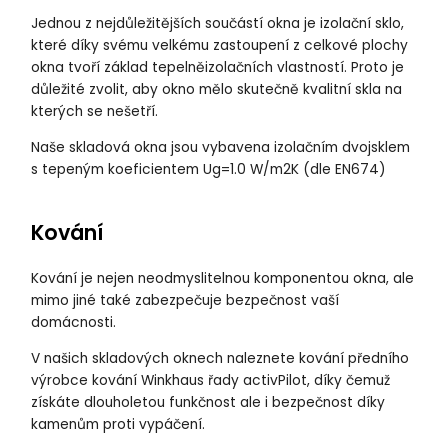
Jednou z nejdůležitějších součástí okna je izolační sklo,
které díky svému velkému zastoupení z celkové plochy
okna tvoří základ tepelněizolačních vlastností. Proto je
důležité zvolit, aby okno mělo skutečně kvalitní skla na
kterých se nešetří.
Naše skladová okna jsou vybavena izolačním dvojsklem
s tepeným koeficientem Ug=1.0 W/m2K (dle EN674)
Kování
Kování je nejen neodmyslitelnou komponentou okna, ale
mimo jiné také zabezpečuje bezpečnost vaší
domácnosti.
V našich skladových oknech naleznete kování předního
výrobce kování Winkhaus řady activPilot, díky čemuž
získáte dlouholetou funkčnost ale i bezpečnost díky
kamenům proti vypáčení.