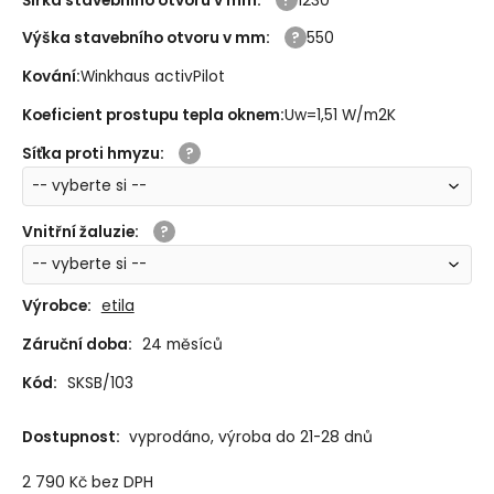
Šířka stavebního otvoru v mm
:
1230
Výška stavebního otvoru v mm
:
550
Kování
:
Winkhaus activPilot
Koeficient prostupu tepla oknem
:
Uw=1,51 W/m2K
Síťka proti hmyzu
:
Vnitřní žaluzie
:
Výrobce:
etila
Záruční doba:
24 měsíců
Kód:
SKSB/103
Dostupnost:
vyprodáno, výroba do 21-28 dnů
2 790
Kč
bez DPH