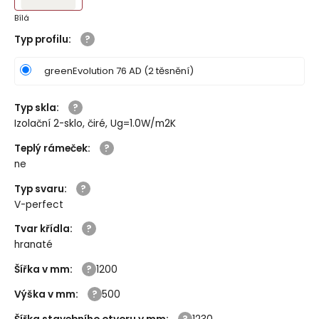
Bílá
Typ profilu
:
greenEvolution 76 AD (2 těsnění)
Typ skla
:
Izolační 2-sklo, čiré, Ug=1.0W/m2K
Teplý rámeček
:
ne
Typ svaru
:
V-perfect
Tvar křídla
:
hranaté
Šířka v mm
:
1200
Výška v mm
:
500