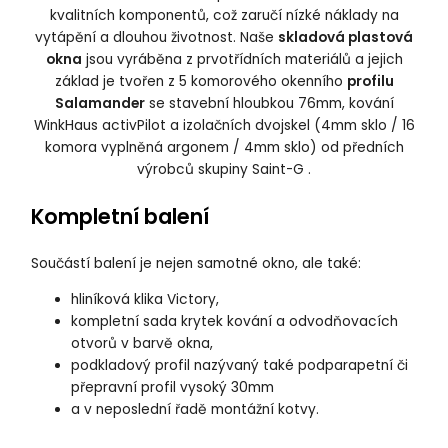
kvalitních komponentů, což zaručí nízké náklady na
vytápění a dlouhou životnost. Naše
skladová plastová
okna
jsou vyráběna z prvotřídních materiálů a jejich
základ je tvořen z 5 komorového okenního
profilu
Salamander
se stavební hloubkou 76mm, kování
WinkHaus activPilot a izolačních dvojskel (4mm sklo / 16
komora vyplněná argonem / 4mm sklo) od předních
výrobců skupiny Saint-G .
Kompletní balení
Součástí balení je nejen samotné okno, ale také:
hliníková klika Victory,
kompletní sada krytek kování a odvodňovacích
otvorů v barvě okna,
podkladový profil nazývaný také podparapetní či
přepravní profil vysoký 30mm
a v neposlední řadě montážní kotvy.