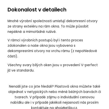
Dokonalost v detailech
Mnohé výrobní společnosti umisťují dekomresní otvory
ze strany exteiéru na rám okna. To může působit
nepěkně a mimořádně rušivě.
V rámci výrobních postupů byl i tento proces
zdokonalen a naše okna jsou vybavena s
dekompresními otvory na vrchu rámu (z nepohledové
části).
Všechny svary bílých oken jsou v provedení V-perfect
již ve standardu.
Nenašli jste co jste hledali? Plastová okna můžete také
objednat v netypických nebo méně běžných barvách či
tvarech. V případě zájmu o individuální cenovou
nabídku ale i v případě jakékoli nejasnosti nás prosím
kontaktuje na
ahoj@etila.cz
.