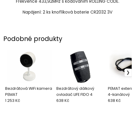
Frekvence 433,92MHz s kódováním ROLLING CODE.
Napájení: 2 ks knoflíková baterie CR2032 3V
Podobné produkty
Bezdrátová WiFi kamera
Bezdrátový dálkový
PEMAT externí
PEMAT
ovladač LIFE FIDO 4
4-kanálový
1 253 Kč
638 Kč
638 Kč