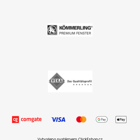
Vytvořeno systémem ClickEshop.cz