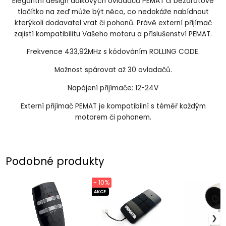
Elegantní design dálkových ovladačů PEMAT či bezdrátové
tlačítko na zeď může být něco, co nedokáže nabídnout
kterýkoli dodavatel vrat či pohonů. Právě externí přijímač
zajistí kompatibilitu Vašeho motoru a příslušenství PEMAT.
Frekvence 433,92MHz s kódováním ROLLING CODE.
Možnost spárovat až 30 ovladačů.
Napájení přijímače: 12-24V
Externí přijímač PEMAT je kompatibilní s téměř každým
motorem či pohonem.
Podobné produkty
- 10%
AKCE