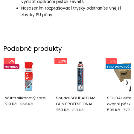
vyčistit aplikační pistoli zevnitř.
Nasazením rozprašovací trysky odstraníte vnější
zbytky PU pěny.
Podobné produkty
- 15%
- 20%
- 17%
NOVINKA
ETILA DOPORUČUJ
Würth silikonový sprej
Soudal SOUDAFOAM
SOUDAL exter
219 Kč
258 Kč
GUN PROFESSIONAL
okenní páska /
250 Kč
313 Kč
599 Kč
722 K