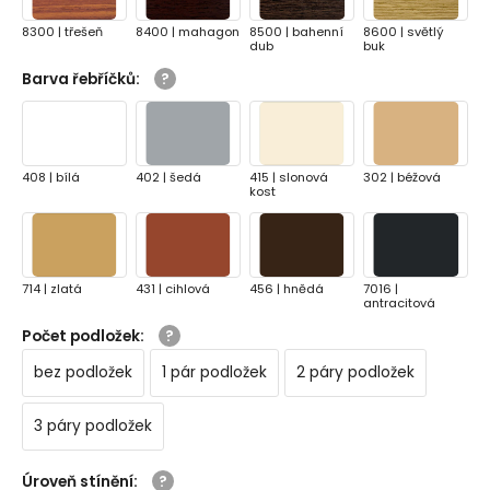
8300 | třešeň
8400 | mahagon
8500 | bahenní
8600 | světlý
dub
buk
Barva řebříčků
:
456 | tmavě
457 | tmavě
2920 |
7016 |
hnedá
hnedá metalíza
antracitová
antracitová
metalíza
matná
408 | bílá
402 | šedá
415 | slonová
302 | béžová
kost
49 | černá
410 | bílá / černá
8301 | světle
8302 | slonová
matná
matná
šedá - mražená
kost - mražená
714 | zlatá
431 | cihlová
456 | hnědá
7016 |
antracitová
8303 | mosaz -
8305 | tmavě
8307 | bordová -
2711 | světle
mražená
šedá - mražená
mrazená
modrá / slonová
Počet podložek
:
kost
bez podložek
1 pár podložek
2 páry podložek
3 páry podložek
2712 | hnědá /
2710 | zlatá /
2723 | hnědá /
8103 |
béžová
grafitová
latté
kladívková
svetlě zelená
Úroveň stínění
: