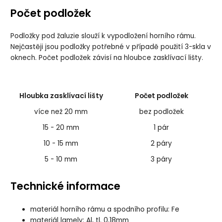
Počet podložek
Podložky pod žaluzie slouží k vypodložení horního rámu.
Nejčastěji jsou podložky potřebné v případě použití 3-skla v
oknech. Počet podložek závisí na hloubce zasklívací lišty.
Hloubka zasklívací lišty
Počet podložek
více než 20 mm
bez podložek
15 - 20 mm
1 pár
10 - 15 mm
2 páry
5 - 10 mm
3 páry
Technické informace
materiál horního rámu a spodního profilu: Fe
materiál lamely: Al, tl. 0,18mm