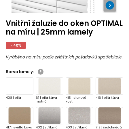
Vnitřní žaluzie do oken OPTIMAL
na míru | 25mm lamely
- 40%
Vyráběno na míru podle zvláštních požadavků spotřebitele.
Barva lamely
:
408 | bílá
61 | bílá káva
415 | slonová
416 | bílá káva
matná
kost
417 | světlá káva
402 | stříbrná
403 | stříbrná
712 | šedohnědá