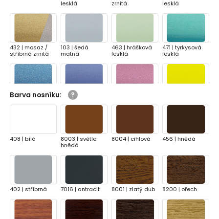
lesklá
zrnitá
lesklá
432 | mosaz /
103 | šedá
463 | hrášková
471 | tyrkysová
stříbrná zrnitá
matná
lesklá
lesklá
Barva nosníku
:
479 | modrá
480 | modrá
444 | růžová
422 | žlutá lesklá
zrnitá
lesklá
zrnitá
408 | bílá
8003 | světle
8004 | cihlová
456 | hnědá
hnědá
814 | okrová
8202 |
8203 | tmavě
453 | červená
matná
pomerančová
oranžová matná
lesklá
matná
402 | stříbrná
7016 | antracit
8001 | zlatý dub
8200 | ořech
711 | měděná
430 | mosazná
431 | zlatá zrnitá
302 | zlatá
lesklá
zrnitá
lesklá