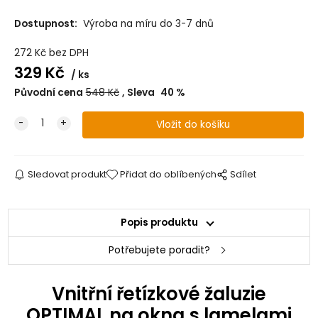
Dostupnost:
Výroba na míru do 3-7 dnů
272
Kč
bez DPH
3010P | zlatá
6792 | světlý buk
6793 | světlý
6784 | hruška
perforovaná
dub
329
Kč
ks
Původní cena
548
Kč
Sleva
40
%
6785 | třešeň
6783 | zlatý dub
6795 | ořech
6796 | bahenní
dub
Sledovat produkt
Přidat do oblíbených
Sdílet
9940 | jasan
9948 | javor
9946 | světlý
9941 | světlý buk
světlý
dub
Popis produktu
Potřebujete poradit?
9944 | zlatý dub
9945 | kaštan
9943 | cherry
9947 | višeň
amaretto
Vnitřní řetízkové žaluzie
OPTIMAL na okna s lamelami