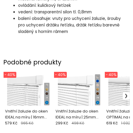
ovládání: kuličkový řetízek
vedení: transparentní silon tl. 0,8mm
balení obsahuje: vruty pro uchycení žaluzie, šrouby
pro uchycení držáku řetízku, držák řetízku barevně
sladěný s horním rámem
Podobné produkty
- 40%
- 40%
- 40%
Vnitřní žaluzie do oken
Vnitřní žaluzie do oken
Vnitřní žaluzi
IDEAL na míru | 16mm
IDEAL na míru | 25mm
OPTIMAL na m
lamely
579 Kč
965 Kč
lamely
299 Kč
498 Kč
lamely
619 Kč
1 032 