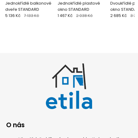
Jednokřídlé balkonové
Jednokřídlé plastové
Dvoukřídlé pl
dveře STANDARD
okno STANDARD
okno STANDA
5 136 Kč
7 133 Kč
1 467 Kč
2 038 Kč
2 685 Kč
3 7
O nás