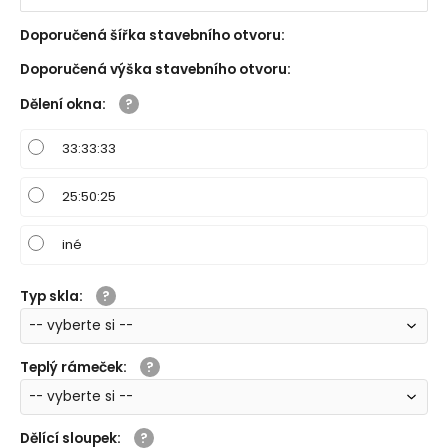
Doporučená šířka stavebního otvoru
:
Doporučená výška stavebního otvoru
:
Dělení okna
:
33:33:33
25:50:25
iné
Typ skla
:
Teplý rámeček
:
Dělící sloupek
: