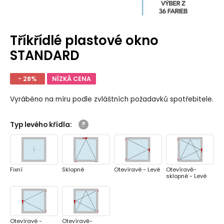
Tříkřídlé plastové okno
STANDARD
- 28%
NÍZKÁ CENA
Vyráběno na míru podle zvláštních požadavků spotřebitele.
Typ levého křídla
:
Fixní
Sklopné
Otevíravé - Levé
Otevíravě-
sklopné - Levé
Otevíravé -
Otevíravě-