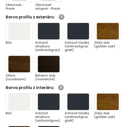
Otevíravé -
Otevíravě-
Pravé
sklopné - Pravé
Barva profilu z exteriéru
:
Bílá
Antracit
Antracit hladký
Zlatý dub
struktura
(anthrazitgrau
(golden oak)
(anthrazitgrau)
glatt)
Ořech
Bahenní dub
(nussbaum)
(mooreiche)
Barva profilu z interiéru
:
Bílá
Antracit
Antracit hladký
Zlatý dub
struktura
(anthrazitgrau
(golden oak)
(anthrazitgrau)
glatt)