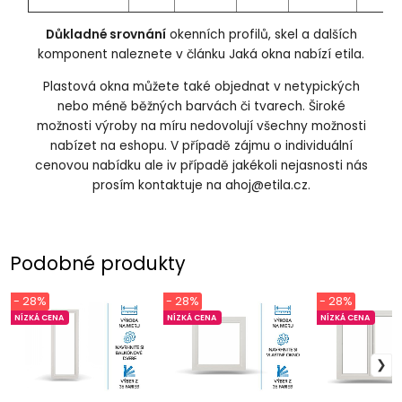
Důkladné srovnání
okenních profilů, skel a dalších
komponent naleznete v článku
Jaká okna nabízí etila
.
Plastová okna můžete také objednat v netypických
nebo méně běžných barvách či tvarech. Široké
možnosti výroby na míru nedovolují všechny možnosti
nabízet na eshopu. V případě zájmu o individuální
cenovou nabídku ale iv případě jakékoli nejasnosti nás
prosím kontaktuje na
ahoj@etila.cz
.
Podobné produkty
- 28%
- 28%
- 28%
NÍZKÁ CENA
NÍZKÁ CENA
NÍZKÁ CENA