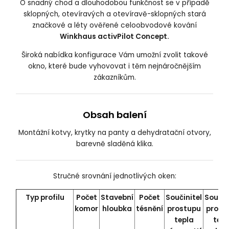
O snadný chod a dlouhodobou funkčnost se v případě
sklopných, otevíravých a otevíravě-sklopných stará
značkové a léty ověřené celoobvodové kování
Winkhaus activPilot Concept.
Široká nabídka konfigurace Vám umožní zvolit takové
okno, které bude vyhovovat i těm nejnáročnějším
zákazníkům.
Obsah balení
Montážní kotvy, krytky na panty a dehydratační otvory,
barevně sladěná klika.
Stručné srovnání jednotlivých oken:
Typ profilu
Počet
Stavební
Počet
Součinitel
Součin
komor
hloubka
tésnění
prostupu
prost
tepla
tepl