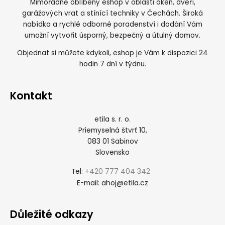
Mimořádně oblíbený eshop v oblasti oken, dveří,
garážových vrat a stínící techniky v Čechách. Široká
nabídka a rychlé odborné poradenství i dodání Vám
umožní vytvořit úsporný, bezpečný a útulný domov.
Objednat si můžete kdykoli, eshop je Vám k dispozici 24
hodin 7 dní v týdnu.
Kontakt
etila s. r. o.
Priemyselná štvrť 10,
083 01 Sabinov
Slovensko
+420 777 404 342
Tel:
ahoj@etila.cz
E-mail:
Důležité odkazy