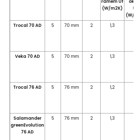
rámem Uf
okn
(W/m2K)
Uw
(W/m
Trocal 70 AD
5
70 mm
2
1,3
1,4
Veka 70 AD
5
70 mm
2
1,3
1,3
Trocal 76 AD
5
76 mm
2
1,2
1,3
Salamander
5
76 mm
2
1,3
1,4
greenEvolution
76 AD