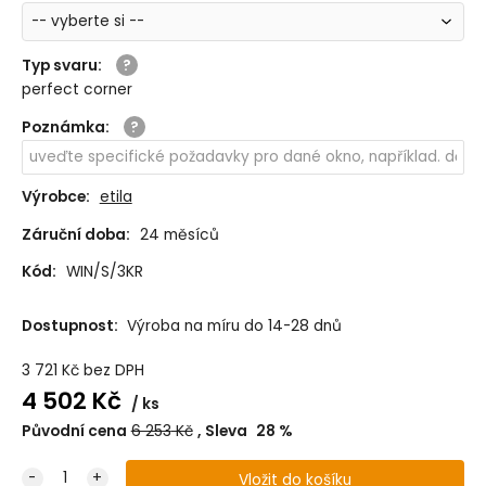
Typ svaru
:
perfect corner
Poznámka
:
Výrobce:
etila
Záruční doba:
24 měsíců
Kód:
WIN/S/3KR
Dostupnost:
Výroba na míru do 14-28 dnů
3 721
Kč
bez DPH
4 502
Kč
ks
Původní cena
6 253
Kč
Sleva
28
%