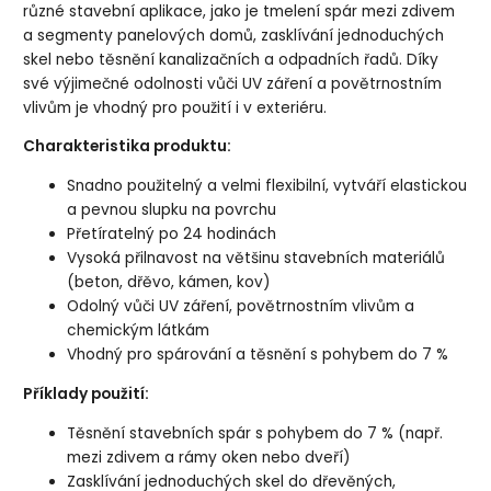
různé stavební aplikace, jako je tmelení spár mezi zdivem
a segmenty panelových domů, zasklívání jednoduchých
skel nebo těsnění kanalizačních a odpadních řadů. Díky
své výjimečné odolnosti vůči UV záření a povětrnostním
vlivům je vhodný pro použití i v exteriéru.
Charakteristika produktu:
Snadno použitelný a velmi flexibilní, vytváří elastickou
a pevnou slupku na povrchu
Přetíratelný po 24 hodinách
Vysoká přilnavost na většinu stavebních materiálů
(beton, dřěvo, kámen, kov)
Odolný vůči UV záření, povětrnostním vlivům a
chemickým látkám
Vhodný pro spárování a těsnění s pohybem do 7 %
Příklady použití:
Těsnění stavebních spár s pohybem do 7 % (např.
mezi zdivem a rámy oken nebo dveří)
Zasklívání jednoduchých skel do dřevěných,