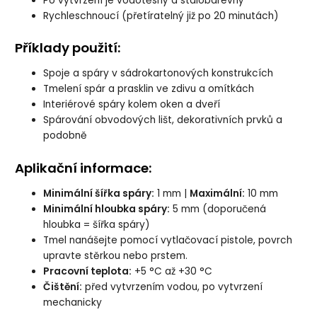
Po vytvrzení je vodotěsný a stálobarevný
Rychleschnoucí (přetíratelný již po 20 minutách)
Příklady použití:
Spoje a spáry v sádrokartonových konstrukcích
Tmelení spár a prasklin ve zdivu a omítkách
Interiérové spáry kolem oken a dveří
Spárování obvodových lišt, dekorativních prvků a
podobně
Aplikační informace:
Minimální šířka spáry:
1 mm |
Maximální:
10 mm
Minimální hloubka spáry:
5 mm (doporučená
hloubka = šířka spáry)
Tmel nanášejte pomocí vytlačovací pistole, povrch
upravte stěrkou nebo prstem.
Pracovní teplota:
+5 °C až +30 °C
Čištění:
před vytvrzením vodou, po vytvrzení
mechanicky