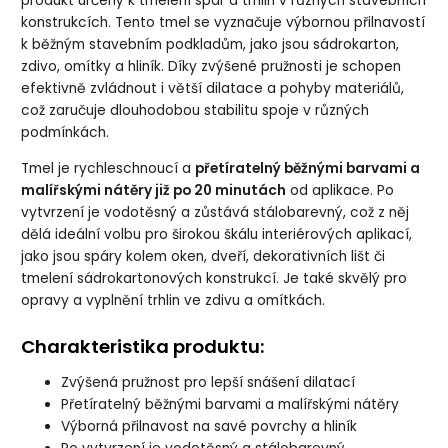
produkt určený k tmelení spár a trhlin v různých stavebních
konstrukcích. Tento tmel se vyznačuje výbornou přilnavostí
k běžným stavebním podkladům, jako jsou sádrokarton,
zdivo, omítky a hliník. Díky zvýšené pružnosti je schopen
efektivně zvládnout i větší dilatace a pohyby materiálů,
což zaručuje dlouhodobou stabilitu spoje v různých
podmínkách.
Tmel je rychleschnoucí a
přetíratelný běžnými barvami a
malířskými nátěry již po 20 minutách
od aplikace. Po
vytvrzení je vodotěsný a zůstává stálobarevný, což z něj
dělá ideální volbu pro širokou škálu interiérových aplikací,
jako jsou spáry kolem oken, dveří, dekorativních lišt či
tmelení sádrokartonových konstrukcí. Je také skvělý pro
opravy a vyplnění trhlin ve zdivu a omítkách.
Charakteristika produktu:
Zvýšená pružnost pro lepší snášení dilatací
Přetíratelný běžnými barvami a malířskými nátěry
Výborná přilnavost na savé povrchy a hliník