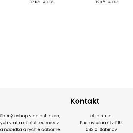
32 Kč
49 Kč
8028)
32 Kč
49 Kč
Kontakt
íbený eshop v oblasti oken,
etila s. r. o.
ých vrat a stínící techniky v
Priemyselná štvrť 10,
ká nabídka a rychlé odborné
083 01 Sabinov