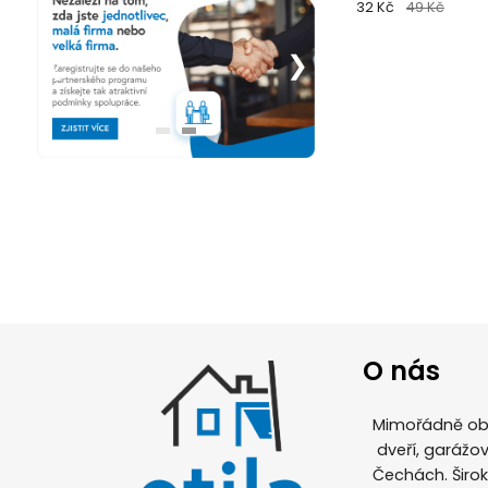
32 Kč
49 Kč
O nás
Mimořádně obl
dveří, garážov
Čechách. Širo