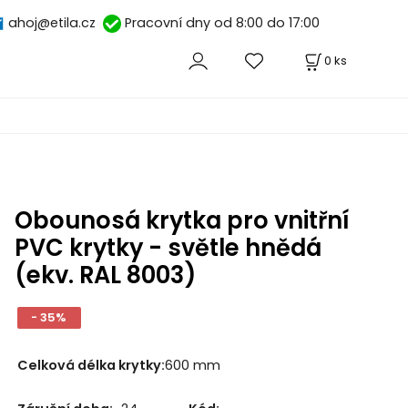
ahoj@etila.cz
Pracovní dny od 8:00 do 17:00
0
ks
Obounosá krytka pro vnitřní
PVC krytky - světle hnědá
(ekv. RAL 8003)
- 35%
Celková délka krytky
:
600 mm