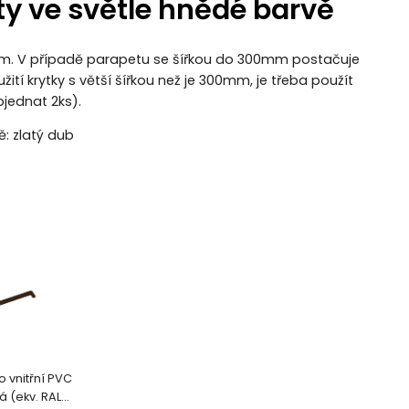
ty ve světle hnědé barvě
0mm. V případě parapetu se šířkou do 300mm postačuje
žití krytky s větší šířkou než je 300mm, je třeba použít
bjednat 2ks).
: zlatý dub
 vnitřní PVC
á (ekv. RAL