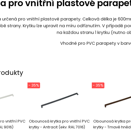
a pro vnitřní plastové parape
a určená pro vnitřní plastové parapety. Celková délka je 60
obě strany. Krytku lze upravit na míru odříznutím. V případě pou
na každou stranu 1 krytku (nutno o
Vhodné pro PVC parapety v barvě
rodukty
- 35%
- 35%
o vnitřní PVC
Obounosá krytka pro vnitřní PVC
Obounosá krytka pro
AL 9016)
krytky - Antracit (ekv. RAL 7016)
krytky - Tmavě hněd