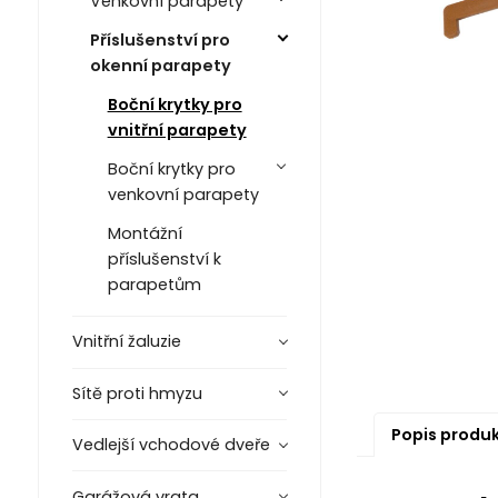
Venkovní parapety
Příslušenství pro
okenní parapety
Boční krytky pro
vnitřní parapety
Boční krytky pro
venkovní parapety
Montážní
příslušenství k
parapetům
Vnitřní žaluzie
Sítě proti hmyzu
Popis produ
Vedlejší vchodové dveře
Garážová vrata