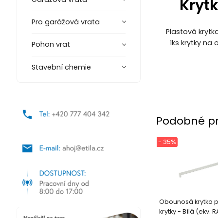
Krytk
Pro garážová vrata
Plastová krytk
1ks krytky na 
Pohon vrat
Stavební chemie
Podobné p
- 35%
Obounosá krytka pr
krytky - Bílá (ekv. R