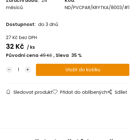
Záruční doba:
24
Kód:
měsíců
ND/PVCPAR/KRYTKA/8003/#1
Dostupnost:
do 3 dnů
27
Kč
bez DPH
32
Kč
ks
Původní cena
49
Kč
Sleva
35
%
Sledovat produkt
Přidat do oblíbených
Sdílet