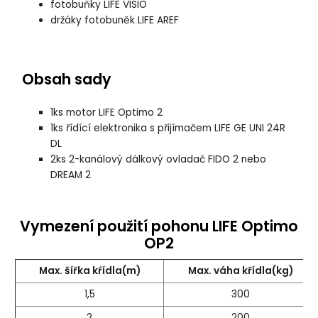
fotobuňky LIFE VISIO
držáky fotobuněk LIFE AREF
Obsah sady
1ks motor LIFE Optimo 2
1ks řídící elektronika s přijímačem LIFE GE UNI 24R
DL
2ks 2-kanálový dálkový ovladač FIDO 2 nebo
DREAM 2
Vymezení použití pohonu LIFE Optimo
OP2
Max. šířka kŕídla(m)
Max. váha křídla(kg)
1,5
300
2
200