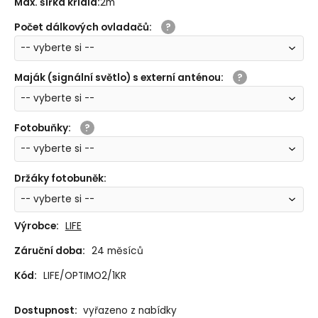
Max. šířka křídla
:
2m
Počet dálkových ovladačů
:
Maják (signální světlo) s externí anténou
:
Fotobuňky
:
Držáky fotobuněk
:
Výrobce:
LIFE
Záruční doba:
24 měsíců
Kód:
LIFE/OPTIMO2/1KR
Dostupnost:
vyřazeno z nabídky