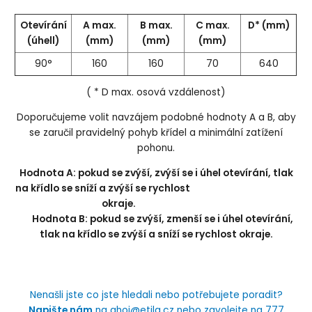
Otevírání
A max.
B max.
C max.
D* (mm)
(úhell)
(mm)
(mm)
(mm)
90°
160
160
70
640
( * D max. osová vzdálenost)
Doporučujeme volit navzájem podobné hodnoty A a B, aby
se zaručil pravidelný pohyb křídel a minimální zatížení
pohonu.
Hodnota A: pokud se zvýší, zvýší se i úhel otevírání, tlak
na křídlo se sníží a zvýší se rychlost
okraje.
Hodnota B: pokud se zvýší, zmenší se i úhel otevírání,
tlak na křídlo se zvýší a sníží se rychlost okraje.
Nenašli jste co jste hledali nebo potřebujete poradit?
Napište nám
na ahoj@etila.cz nebo zavolejte na 777