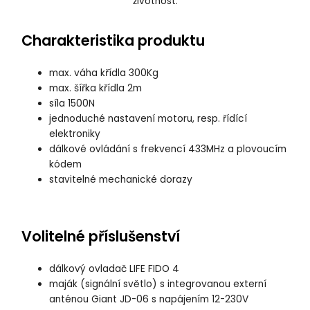
životnost.
Charakteristika produktu
max. váha křídla 300Kg
max. šířka křídla 2m
síla 1500N
jednoduché nastavení motoru, resp. řídící
elektroniky
dálkové ovládání s frekvencí 433MHz a plovoucím
kódem
stavitelné mechanické dorazy
Volitelné příslušenství
dálkový ovladač LIFE FIDO 4
maják (signální světlo) s integrovanou externí
anténou Giant JD-06 s napájením 12-230V