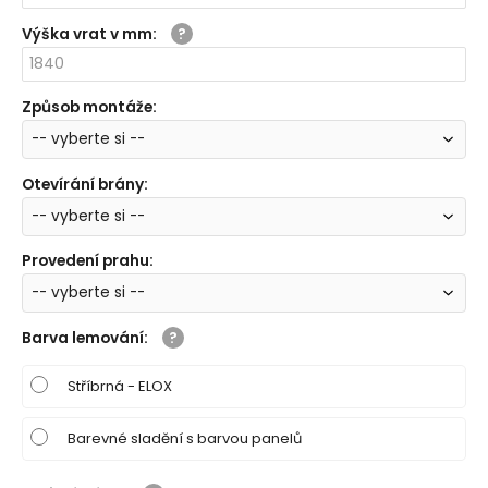
Výška vrat v mm
:
Způsob montáže
:
Otevírání brány
:
Provedení prahu
:
Barva lemování
:
Stříbrná - ELOX
Barevné sladění s barvou panelů