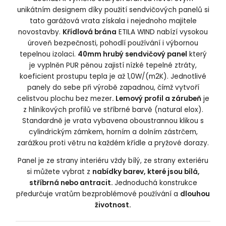
unikátním designem díky použití sendvičových panelů si
tato garážová vrata získala i nejednoho majitele
novostavby.
Křídlová brána
ETILA WIND nabízí vysokou
úroveň bezpečnosti, pohodlí používání i výbornou
tepelnou izolaci.
40mm hrubý sendvičový panel
který
je vyplněn PUR pěnou zajistí nízké tepelné ztráty,
koeficient prostupu tepla je až 1,0W/(m2K). Jednotlivé
panely do sebe při výrobě zapadnou, čímž vytvoří
celistvou plochu bez mezer
. Lemový profil a zárubeň
je
z hliníkových profilů ve stříbrné barvě (natural elox).
Standardně je vrata vybavena oboustrannou klikou s
cylindrickým zámkem, horním a dolním zástrčem,
zarážkou proti větru na každém křídle a pryžové dorazy.
Panel je ze strany interiéru vždy bílý, ze strany exteriéru
si můžete vybrat z
nabídky barev, které jsou bílá,
stříbrná nebo antracit.
Jednoduchá konstrukce
předurčuje vratům bezproblémové používání a
dlouhou
životnost.