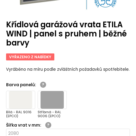
Křídlová garážová vrata ETILA
WIND | panel s pruhem | běžné
barvy
VYŘAZENO Z NABÍDKY
Vyráběno na míru podle zvláštních požadavků spotřebitele.
Barva panelů
:
Bílá - RAL 9016
Stříbrná - RAL
(EPCO)
9006 (EPCO)
Šířka vrat v mm
: