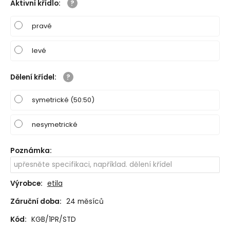
Aktivní křídlo
:
pravé
levé
Dělení křídel
:
symetrické (50:50)
nesymetrické
Poznámka
:
Výrobce:
etila
Záruční doba:
24 měsíců
Kód:
KGB/1PR/STD