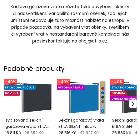
Křídlová garážová vrata můžete také dovybavit okénky
či nadsvětlíkem. Variabilita rozměrů okének, zda jejich
umístění nedovoluje tuto možnost nabízet na eshopu. V
případě požadavku na vybavení vrat okénky, světlíkem
či vyrobení vrat v nestandardní barevné kombinaci nás
prosím kontaktuje na
ahoj@etila.cz
.
Podobné produkty
- 40%
- 40%
- 40%
ETILA DOPORUČUJE
VÝROBA NA MÍRU
ETILA DOPORUČUJ
NOVINKA
NOVINKA
VÝROBA NA MÍRU
Typizovaná sekční
Sekční garážová vrata
Sekční garáž
garážová vrata ETILA
ETILA SILENT | hladký
ETILA SILENT T
SILENT | antracit - RAL
15 811 Kč
26 352 Kč
panel | barvy RAL
28 516 Kč
47 527 Kč
60mm hladký 
25 880 Kč
43
7016
běžné barvy