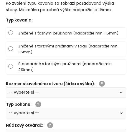
Po zvolení typu kovania sa zobrazí požadovaná výška
steny. Minimálna potrebná výška nadpražia je 115mm.
Typ kovania
:
Znížené s ťažnými pružinami (nadpražie min. 115mm)
Znížené s torznými pružinami v zadu (nadpražie min.
115mm)
Štandardné s torznými pružinami (nadpražie min.
210mm)
Rozmer stavebného otvoru (šírka x výška)
:
Typ pohonu
:
Núdzový otvárač
: