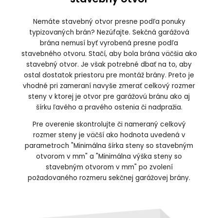
Nemáte stavebný otvor presne podľa ponuky
typizovaných brán? Nezúfajte. Sekčná garážová
brána nemusí byť vyrobená presne podľa
stavebného otvoru. Stačí, aby bola brána väčšia ako
stavebný otvor. Je však potrebné dbať na to, aby
ostal dostatok priestoru pre montáž brány. Preto je
vhodné pri zameraní navyše zmerať celkový rozmer
steny v ktorej je otvor pre garážovú bránu ako aj
šírku ľavého a pravého ostenia či nadpražia.
Pre overenie skontrolujte či nameraný celkový
rozmer steny je väčší ako hodnota uvedená v
parametroch "Minimálna šírka steny so stavebným
otvorom v mm" a "Minimálna výška steny so
stavebným otvorom v mm" po zvolení
požadovaného rozmeru sekčnej garážovej brány.