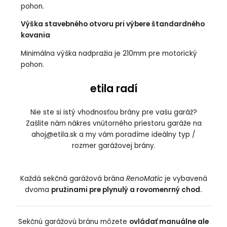
pohon.
Výška stavebného otvoru pri výbere štandardného
kovania
Minimálna výška nadpražia je 210mm pre motorický
pohon.
etila radí
Nie ste si istý vhodnosťou brány pre vašu garáž?
Zašlite nám nákres vnútorného priestoru garáže na
ahoj@etila.sk
a my vám poradíme ideálny typ /
rozmer garážovej brány.
Každá sekčná garážová brána
RenoMatic
je vybavená
dvoma
pružinami pre plynulý a rovomenrný chod.
Sekčnú garážovú bránu môzete
ovládať manuálne ale