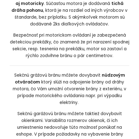
aj motoricky
. Súčasťou motora je dodávaná
tichá
dráha pohonu
, ktorá je na rozdiel od iných výrobcov v
štandarde, bez príplatku. S akýmkoľvek motorom sú
dodávané 2ks diaľkových ovládačov.
Bezpečnosť pri motorickom ovládaní je zabezpečená
detekciou prekážky, čo znamená že pri narazení spodnej
sekcie, resp. tesnenia na prekážku, motor sa zastaví a
rýchlo zodvihne bránu o pár centimetrov.
Sekčnú grážovú bránu môžete dovybavit
núdzovým
otváračom
ktorý slúži na odpojenie brány od dráhy
motora, čo Vám umožní otvorenie brány z exteriéru, v
prípade motorického ovládania napr. pri výpadku
elektriny.
Sekčnú garážovú bránu môžete taktiež dovybavit
okienkami. Variabilita rozmerov okienok, či ich
umiestnenia nedovoľuje túto možnosť ponúkať na
eshope. V prípade požiadavky na vybavenie brány