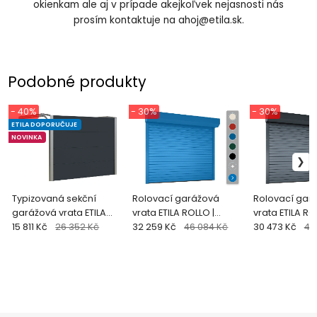
okienkam ale aj v prípade akejkoľvek nejasnosti nás
prosím kontaktuje na
ahoj@etila.sk
.
Podobné produkty
- 40%
- 30%
- 30%
ETILA DOPORUČUJE
NOVINKA
Typizovaná sekční
Rolovací garážová
Rolovací gar
garážová vrata ETILA
vrata ETILA ROLLO |
vrata ETILA RO
SILENT | antracit - RAL
15 811 Kč
26 352 Kč
nestandardní barvy
32 259 Kč
46 084 Kč
standardní b
30 473 Kč
43
7016