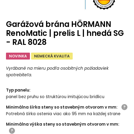
Garážová brána HÖRMANN
RenoMatic | prelis L | hnedá SG
- RAL 8028
NOVINKA
NEMECKÁ KVALITA
Vyrábané na mieru podľa osobitných požiadaviek
spotrebiteľa.
Typ panelu
:
panel bez pruhu so štruktúrou imitujúcou bridlicu
Minimálna šírka steny so stavebným otvorom v mm
:
Potrebná šírka ostenia viac ako 95 mm na každej strane
Minimálna výška steny so stavebným otvorom v mm
: