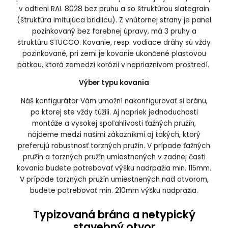
v odtieni RAL 8028 bez pruhu a so štruktúrou slategrain
(štruktúra imitujúca bridlicu). Z vnútornej strany je panel
pozinkovaný bez farebnej úpravy, má 3 pruhy a
štruktúru STUCCO. Kovanie, resp. vodiace dráhy sú vždy
pozinkované, pri zemi je kovanie ukončené plastovou
pätkou, ktorá zamedzí korózii v nepriaznivom prostredí.
Výber typu kovania
Náš konfigurátor Vám umožní nakonfigurovať si bránu,
po ktorej ste vždy túžili. Aj napriek jednoduchosti
montáže a vysokej spoľahlivosti ťažných pružín,
nájdeme medzi našimi zákazníkmi aj takých, ktorý
preferujú robustnosť torzných pružín. V prípade ťažných
pružín a torzných pružín umiestnených v zadnej časti
kovania budete potrebovať výšku nadrpažia min. 115mm.
V prípade torzných pružín umiestnených nad otvorom,
budete potrebovať min. 210mm výšku nadpražia.
Typizovaná brána a netypický
stavebný otvor