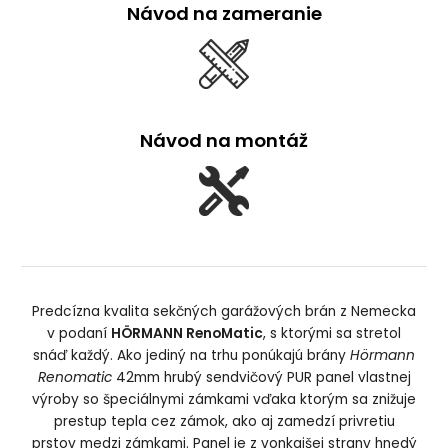
Návod na zameranie
Návod na montáž
Predcízna kvalita sekčných garážových brán z Nemecka
v podaní
HÖRMANN RenoMatic
, s ktorými sa stretol
snáď každý. Ako jediný na trhu ponúkajú brány
Hörmann
Renomatic
42mm hrubý sendvičový PUR panel vlastnej
výroby so špeciálnymi zámkami vďaka ktorým sa znižuje
prestup tepla cez zámok, ako aj zamedzí privretiu
prstov medzi zámkami. Panel je z vonkajšej strany hnedý